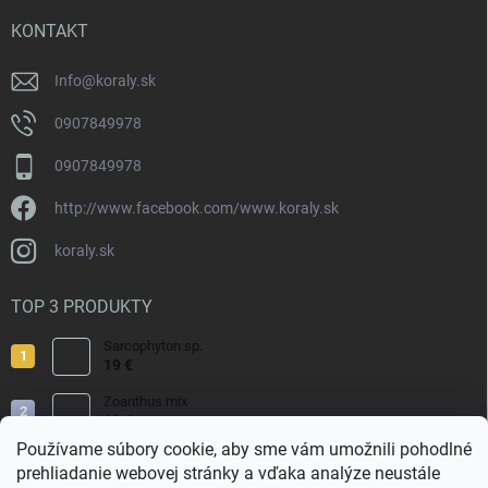
t
i
KONTAKT
e
Info
@
koraly.sk
0907849978
0907849978
http://www.facebook.com/www.koraly.sk
koraly.sk
TOP 3 PRODUKTY
Sarcophyton sp.
19 €
Zoanthus mix
19 €
Používame súbory cookie, aby sme vám umožnili pohodlné
Acropora valida
prehliadanie webovej stránky a vďaka analýze neustále
15 €