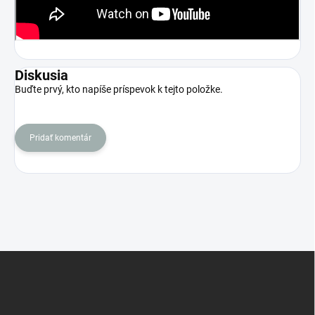
Diskusia
Buďte prvý, kto napíše príspevok k tejto položke.
Pridať komentár
Z
á
p
ä