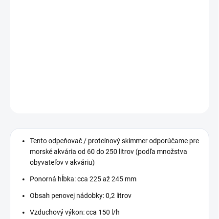
DORUČENIA
−
+
Pridať do košíka
Odpeňovač do 250l vody
DETAILNÉ INFORMÁCIE
OPÝTAŤ SA
STRÁŽIŤ
Tento odpeňovač / proteínový skimmer odporúčame pre
morské akvária od 60 do 250 litrov (podľa množstva
obyvateľov v akváriu)
Ponorná hĺbka: cca 225 až 245 mm
Obsah penovej nádobky: 0,2 litrov
Vzduchový výkon: cca 150 l/h