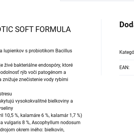
Dod
TIC SOFT FORMULA
a lupienkov s probiotikom Bacillus
Kategó
e živé bakteriálne endospóry, ktoré
EAN
:
je odolnosť rýb voči patogénom a
a znižuje znečistenie vody rybími
stresu
skytujú vysokokvalitné bielkoviny a
seliny
il 10,5 %, kalamáre 6 %, kalamár 1,7 %)
ella vulgaris 8 %, Ascophyllum nodosum
 zdrojom okrem iného: bielkovín,