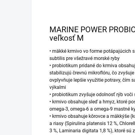
MARINE POWER PROBIO
veľkosť M
• mäkké krmivo vo forme potápajúcich s
subtilis pre všežravé morské ryby
• probiotikum pridané do krmiva obsahuj
stabilizujú črevnú mikroflóru, čo zvyšu
ovplyvňuje lepšie využitie potravy, čím s
výkalmi
• probiotikum zvyšuje odolnosť rýb voči 
• krmivo obsahuje sleď a hmyz, ktoré po
omega-3, omega-6 a omega-9 mastné ky
• krmivo obsahuje kôrovce a mäkkýše (kr
a riasy (Spirulina platensis 12 %, Chlor
3 %, Laminaria digitata 1,8 %), ktoré sú