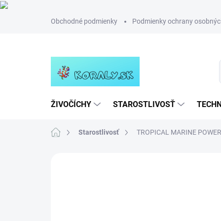
Prejsť
Obchodné podmienky
Podmienky ochrany osobnýc
na
obsah
ŽIVOČÍCHY
STAROSTLIVOSŤ
TECHN
Domov
Starostlivosť
TROPICAL MARINE POWER
Neohodnotené
Podrobnosti hodn
NOVINKA
TIP