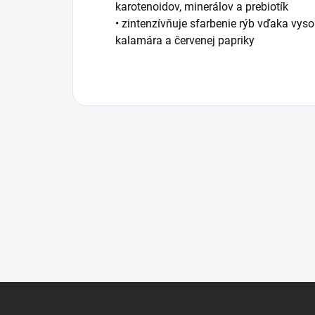
karotenoidov, minerálov a prebiotík
• zintenzívňuje sfarbenie rýb vďaka vys
kalamára a červenej papriky
Z
á