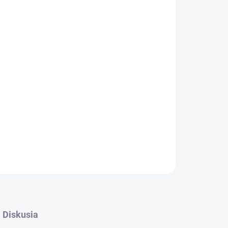
(
6 KS
)
026
MOŽNOSTI DORUČENIA
Pridať do košíka
ápajúcich sa lupienkov s probiotikom Bacillus
 ryby
OPÝTAŤ SA
STRÁŽIŤ
Diskusia