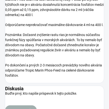
týždňoch nie je v akváriu dosiahnutá koncentrácia fosfátov medzi
0,05 ppm až 0,15 ppm, zdvojnásobte dávku na 2 ml (väčšia
odmerka) na 400 l.
Odporúčame neprekračovať maximálne dávkovanie 4 ml na 400 l.
Poznámka: Dočasné zvýšenie rastu rias je normálnou súčasťou
funkčnej fázy spúšťania v morských akváriách. To by nemalo byť
dôvodom na obavy. Počiatočné dočasné zhnednutie koralov je
známkou požadovanej regulácie živín v akváriu a nemalo by byť
dôvodom na obavy.
Po dokončení a prvých 2-3 mesiacoch prevádzky nového akvária
odporúčame Tropic Marin Phos-Feed na cielené dávkovanie
fosfátov.
Diskusia
Buďte prvý, kto napíše príspevok k tejto položke.