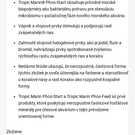
Tropic Marin® Phos-Start obsahuje prírodné morské
biopolyméry ako bakteriálnu potravu pre stimuláciu
mikrobiomu v počiatočnej fáze nového morského akvária.
Vápnik a stopové prvky stimulujú a podporujú rast
zvápenatelých rias.
Zahrnuté stopové halogénové prvky, ako je jodid, fluór a
bromid, nahrádzajú prvky spotrebované zvýšenou
rýchlosťou rastu zvápenatelých rias a koralov.
Nedávne štúdie ukazujú, že nerozpustná, časticová forma
týchto zložiek je oveľa účinnejšia na farbenie a starostlivosť
o koralové riasy a rast koralov ako rozpustné kvapalné
formy.
Tropic Marin Phos-Start a Tropic Marin Phos-Feed sú prvé
produkty, ktoré poskytujú nerozpustné časticové fosfátové
minerály pre útesové akvárium v ​​tejto prirodzene
orientovanej forme.
Zloženie