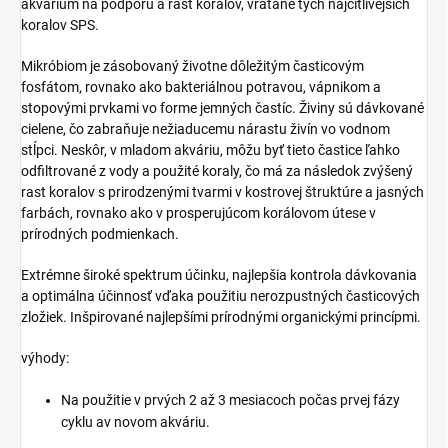
akvárium na podporu a rast koralov, vrátane tých najcitlivejších
koralov SPS.
Mikróbiom je zásobovaný životne dôležitým časticovým
fosfátom, rovnako ako bakteriálnou potravou, vápnikom a
stopovými prvkami vo forme jemných častíc. Živiny sú dávkované
cielene, čo zabraňuje nežiaducemu nárastu živín vo vodnom
stĺpci. Neskôr, v mladom akváriu, môžu byť tieto častice ľahko
odfiltrované z vody a použité koraly, čo má za následok zvýšený
rast koralov s prirodzenými tvarmi v kostrovej štruktúre a jasných
farbách, rovnako ako v prosperujúcom korálovom útese v
prírodných podmienkach.
Extrémne široké spektrum účinku, najlepšia kontrola dávkovania
a optimálna účinnosť vďaka použitiu nerozpustných časticových
zložiek. Inšpirované najlepšími prírodnými organickými princípmi.
výhody:
Na použitie v prvých 2 až 3 mesiacoch počas prvej fázy
cyklu av novom akváriu.