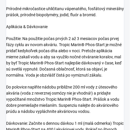
Prírodné mikročastice uhličitanu vápenatého, fosfátový minerálny
prášok, prírodné biopolyméry, jodid, fluór a bromid.
Aplikácia & Dávkovanie
Použitie: Na použitie počas prvých 2 až 3 mesiacov počas prvej
fázy cyklu av novom akváriu. Tropic Marin® Phos-Start je možné
pridať kedykoľvek počas dňa alebo v noci. Pretože aplikácia
mierne zakalí vodu a aby sa využilo nočné otváranie koralov, mal
by byť Tropic Marin® Phos-Start najlepšie dávkovaný v čase, keď
sú svetlá vypnuté. Dočasná oblačnosť, ktorá sa objaví, je
normálna. Voda je obzvlášť čistá po vymiznutí zákalu.
Do polovice naplňte nádobu približne 200 ml vody z útesového
akvária (voda z reverznej osmózy nie je vhodná!) a pridajte
vypočítané množstvo Tropic Marin® Phos-Start. Prášok a vodu
dobre premiešajte miešaním. Suspenziu nalejte do akváriového
prúdu a nádobu vypláchnite akváriovou vodou.
Dávkovanie: Začnite s dennou dávkou 1 ml (malá odmerka) Tropic
Marin® Phos-Start na 400 l akváriovej vody. Pokiaľ po štyroch