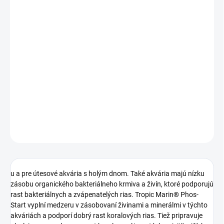
DORUČENIA
−
+
Pridať do košíka
TROPIC MARIN® PHOS-Start, 75 g
– bezpečné zásobenie nového
akvária fosfátmi
DETAILNÉ INFORMÁCIE
OPÝTAŤ SA
STRÁŽIŤ
u a pre útesové akvária s holým dnom. Také akvária majú nízku
zásobu organického bakteriálneho krmiva a živín, ktoré podporujú
rast bakteriálnych a zvápenatelých rias. Tropic Marin® Phos-
Start vyplní medzeru v zásobovaní živinami a minerálmi v týchto
akváriách a podporí dobrý rast koralových rias. Tiež pripravuje