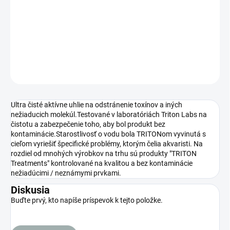
−
+
Pridať do košíka
DETAILNÉ INFORMÁCIE
OPÝTAŤ SA
STRÁŽIŤ
Ultra čisté aktívne uhlie na odstránenie toxínov a iných
nežiaducich molekúl.Testované v laboratóriách Triton Labs na
čistotu a zabezpečenie toho, aby bol produkt bez
kontaminácie.Starostlivosť o vodu bola TRITONom vyvinutá s
cieľom vyriešiť špecifické problémy, ktorým čelia akvaristi. Na
rozdiel od mnohých výrobkov na trhu sú produkty "TRITON
Treatments" kontrolované na kvalitou a bez kontaminácie
nežiadúcimi / neznámymi prvkami.
Diskusia
Buďte prvý, kto napíše príspevok k tejto položke.