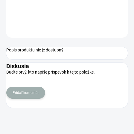
−
+
Pridať do košíka
OPÝTAŤ SA
STRÁŽIŤ
Popis produktu nie je dostupný
Diskusia
Buďte prvý, kto napíše príspevok k tejto položke.
Pridať komentár