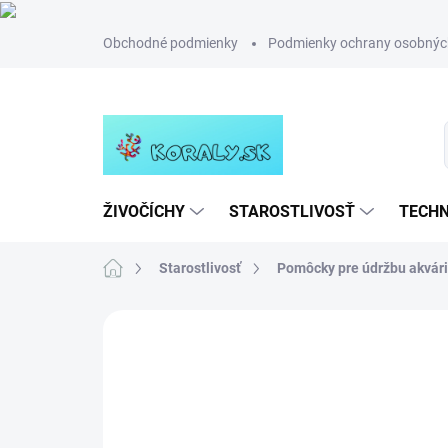
Prejsť
Obchodné podmienky
Podmienky ochrany osobnýc
na
obsah
ŽIVOČÍCHY
STAROSTLIVOSŤ
TECHN
Domov
Starostlivosť
Pomôcky pre údržbu akvár
Neohodnotené
Podrobnosti hodn