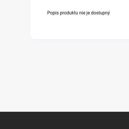
Popis produktu nie je dostupný
Z
á
p