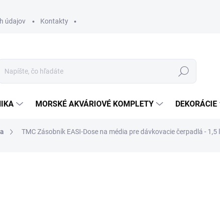
h údajov
Kontakty
Hľadať
IKA
MORSKÉ AKVÁRIOVÉ KOMPLETY
DEKORÁCIE
ia
TMC Zásobník EASI-Dose na média pre dávkovacie čerpadlá - 1,5 l
otenia
ZNAČKA:
TMC
31 €
25,20 € bez DPH