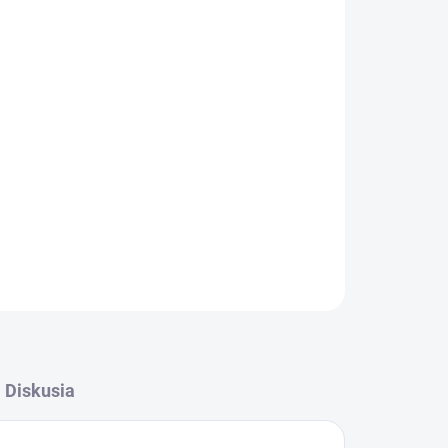
026
MOŽNOSTI DORUČENIA
Pridať do košíka
OPÝTAŤ SA
STRÁŽIŤ
Diskusia