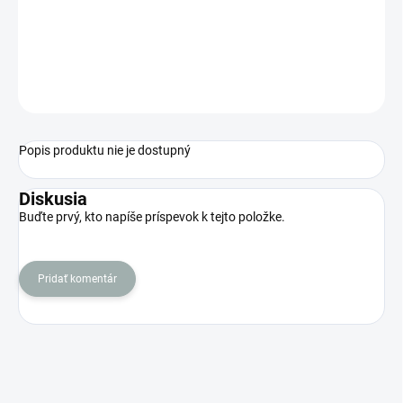
−
+
Pridať do košíka
OPÝTAŤ SA
STRÁŽIŤ
Popis produktu nie je dostupný
Diskusia
Buďte prvý, kto napíše príspevok k tejto položke.
Pridať komentár