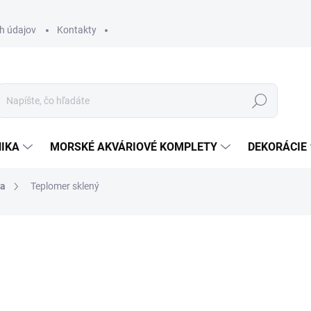
h údajov
Kontakty
Hľadať
IKA
MORSKÉ AKVÁRIOVÉ KOMPLETY
DEKORÁCIE
ia
Teplomer sklený
otenia
ZNAČKA:
BOYU
2,90 €