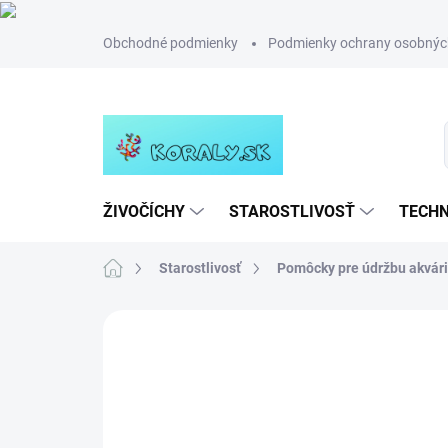
Prejsť
Obchodné podmienky
Podmienky ochrany osobnýc
na
obsah
ŽIVOČÍCHY
STAROSTLIVOSŤ
TECHN
Domov
Starostlivosť
Pomôcky pre údržbu akvár
Neohodnotené
Podrobnosti hodn
NOVINKA