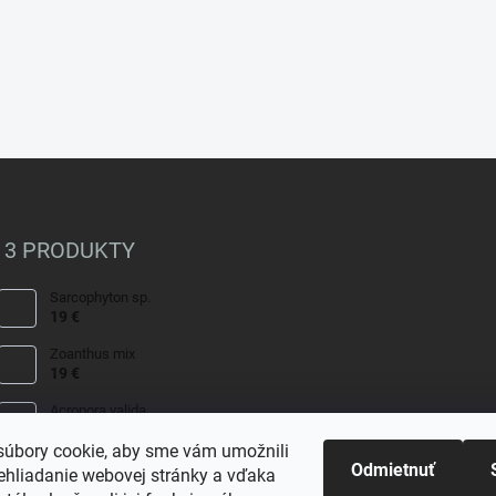
 3 PRODUKTY
Sarcophyton sp.
19 €
Zoanthus mix
19 €
Acropora valida
15 €
úbory cookie, aby sme vám umožnili
Odmietnuť
ehliadanie webovej stránky a vďaka