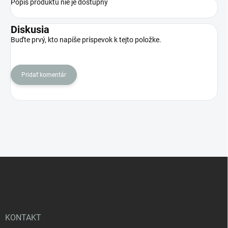
Popis produktu nie je dostupný
Diskusia
Buďte prvý, kto napíše príspevok k tejto položke.
Pridať komentár
Z
á
p
ä
t
i
KONTAKT