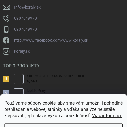
e
Info
@
koraly.sk
0907849978
0907849978
http://www.facebook.com/www.koraly.sk
koraly.sk
TOP 3 PRODUKTY
MICROBE-LIFT MAGNESIUM 118ML
6,74 €
lepidlo Grey
7,70 €
Používame súbory cookie, aby sme vám umožnili pohodlné
Reef Salt 2kg Bag.
prehliadanie webovej stránky a vďaka analýze neustále
9,80 €
zlepšovali jej funkcie, výkon a použiteľnosť.
Viac informácií