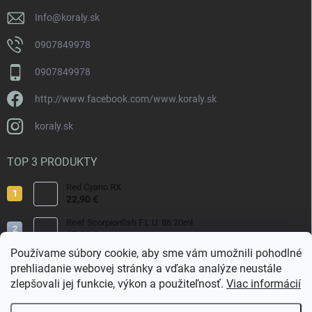
e
Info
@
koraly.sk
0907849978
0907849978
http://www.facebook.com/www.koraly.sk
koraly.sk
TOP 3 PRODUKTY
Red Cyano RX
22,90 €
Reef Scorpionfish F.L.U. 86 20ml
17,90 €
Používame súbory cookie, aby sme vám umožnili pohodlné
Nyos Artemis 250ml
prehliadanie webovej stránky a vďaka analýze neustále
15,50 €
zlepšovali jej funkcie, výkon a použiteľnosť.
Viac informácií