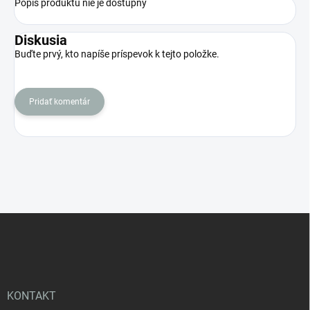
Popis produktu nie je dostupný
Diskusia
Buďte prvý, kto napíše príspevok k tejto položke.
Pridať komentár
Z
á
p
ä
t
i
KONTAKT