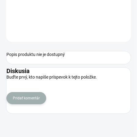
Jednotková
VYPREDANÉ
cena:
MOŽNOSTI
DORUČENIA
OPÝTAŤ SA
STRÁŽIŤ
Popis produktu nie je dostupný
Diskusia
Buďte prvý, kto napíše príspevok k tejto položke.
Pridať komentár