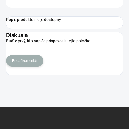
OPÝTAŤ SA
STRÁŽIŤ
Popis produktu nie je dostupný
Diskusia
Buďte prvý, kto napíše príspevok k tejto položke.
Pridať komentár
Z
á
p