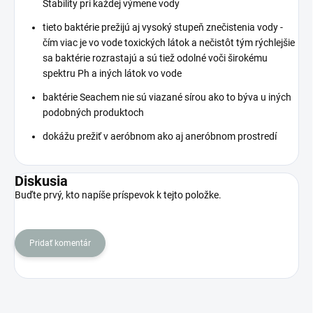
Stability pri každej výmene vody
tieto baktérie prežijú aj vysoký stupeň znečistenia vody -
čím viac je vo vode toxických látok a nečistôt tým rýchlejšie
sa baktérie rozrastajú a sú tiež odolné voči širokému
spektru Ph a iných látok vo vode
baktérie Seachem nie sú viazané sírou ako to býva u iných
podobných produktoch
dokážu prežiť v aeróbnom ako aj aneróbnom prostredí
Diskusia
Buďte prvý, kto napíše príspevok k tejto položke.
Pridať komentár