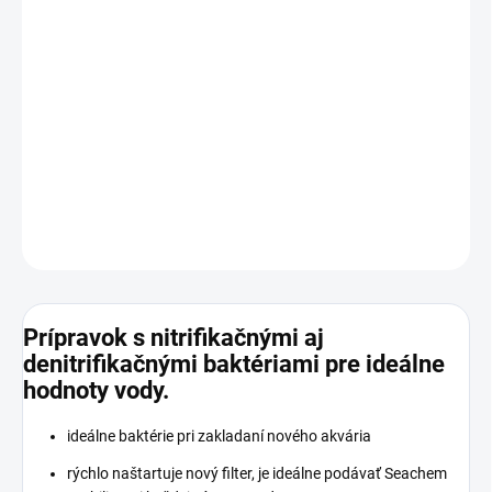
−
+
Pridať do košíka
Prípravok pre úpravu akvarijnej vody s obsahom nitrifikačných aj
denitrifikačných baktérií rezistentných voči vysokému znečisteniu
vody, Ph a iným látkam.
DETAILNÉ INFORMÁCIE
OPÝTAŤ SA
STRÁŽIŤ
Prípravok s nitrifikačnými aj
denitrifikačnými baktériami pre ideálne
hodnoty vody.
ideálne baktérie pri zakladaní nového akvária
rýchlo naštartuje nový filter, je ideálne podávať Seachem