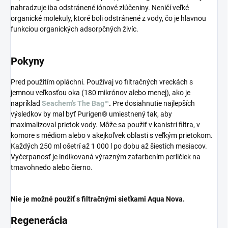
nahradzuje iba odstránené iónové zlúčeniny. Neničí veľké
organické molekuly, ktoré boli odstránené z vody, čo je hlavnou
funkciou organických adsorpčných živíc.
Pokyny
Pred použitím opláchni. Používaj vo filtračných vreckách s
jemnou veľkosťou oka (180 mikrónov alebo menej), ako je
napríklad
Seachem’s The Bag™
.
Pre dosiahnutie najlepších
výsledkov by mal byť Purigen® umiestnený tak, aby
maximalizoval prietok vody. Môže sa použiť v kanistri filtra, v
komore s médiom alebo v akejkoľvek oblasti s veľkým prietokom.
Každých 250 ml ošetrí až 1 000 l po dobu až šiestich mesiacov.
Vyčerpanosť je indikovaná výrazným zafarbením perličiek na
tmavohnedo alebo čierno.
Nie je možné použiť s filtračnými sieťkami Aqua Nova.
Regenerácia