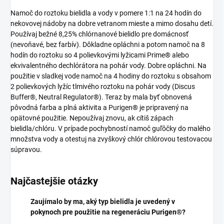
Namoč do roztoku bielidla a vody v pomere 1:1 na 24 hodín do
nekovovej nádoby na dobre vetranom mieste a mimo dosahu detí.
Používaj bežné 8,25% chlórnanové bielidlo pre domácnosť
(nevoňavé, bez farbív). Dôkladne opláchni a potom namoč na 8
hodín do roztoku so 4 polievkovými lyžicami Prime® alebo
ekvivalentného dechlórátora na pohár vody. Dobre opláchni. Na
použitie v sladkej vode namoč na 4 hodiny do roztoku s obsahom
2 polievkových lyžíc tlmivého roztoku na pohár vody (Discus
Buffer®, Neutral Regulator®). Teraz by mala byť obnovená
pôvodná farba a plná aktivita a Purigen® je pripravený na
opätovné použitie. Nepoužívaj znovu, ak cítiš zápach
bielidla/chlóru. V prípade pochybností namoč guľôčky do malého
množstva vody a otestuj na zvyškový chlór chlórovou testovacou
súpravou.
Najčastejšie otázky
Zaujímalo by ma, aký typ bielidla je uvedený v
pokynoch pre použitie na regeneráciu Purigen®?