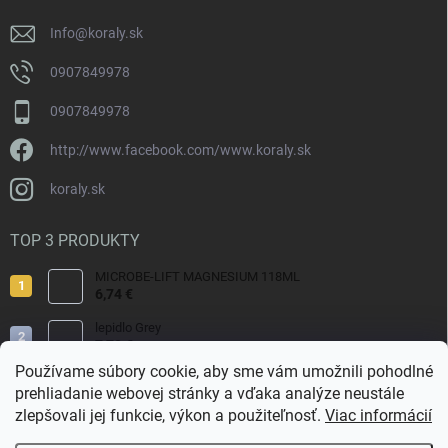
e
Info
@
koraly.sk
0907849978
0907849978
http://www.facebook.com/www.koraly.sk
koraly.sk
TOP 3 PRODUKTY
MICROBE-LIFT MAGNESIUM 118ML
6,74 €
lepidlo Grey
7,70 €
Používame súbory cookie, aby sme vám umožnili pohodlné
Reef Salt 2kg Bag.
prehliadanie webovej stránky a vďaka analýze neustále
9,80 €
zlepšovali jej funkcie, výkon a použiteľnosť.
Viac informácií