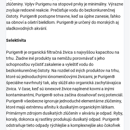
zlúčeniny. Vplyv Purigenu na stopové prvky je minimálny. Výrazne
zvyšuje redoxné reakcie. Prečisťuje vodu do bezkonkurenčnej
čistoty. Purigen® postupne tmavne, keď sa úplne zanesie, ľahko
sa obnoví a ošetrí bielidlom. Purigen® je určený do morských aj
sladkovodných akvárií.
Selektivita
Purigen® je organická filtračná živica s najvyššou kapacitou na
trhu. Žiadne iné produkty sa nemôžu porovnávať s jeho
schopnosťou vyčistiť zakalenie a vyleštiť vodu do
bezkonkurenčnej čistoty. Na rozdiel od iných produktov na trhu,
ktoré sú jednoduchými iónomeničovými živicami, je Purigen®
špeciálne navrhnutý tak, aby slúžil ako organická zachytávajúca
živica. V čase, keď sú ionexové živice naplnené kovmi a inými
kontaminantmi, Purigen® sotva začína dosahovať svoj potenciál.
Purigen® všeobecne ignoruje jednoduché elementárne zlúčeniny,
ktoré majú extrémnu afinitu k dusíkatým organickým látkam.
Primárnym zdrojom dusíkatých zlúčenín v akváriu je odpad. Ryby,
koraly, dokonca aj rastliny produkujú dusíkatý odpad. Purigen®
odstraňuje tieto odpady rýchlejšie a komplexnejšie ako čokoľvek