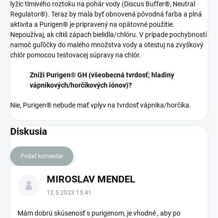
lyžíc tlmivého roztoku na pohár vody (Discus Buffer®, Neutral
Regulator®). Teraz by mala byť obnovená pôvodná farba a plná
aktivita a Purigen® je pripravený na opätovné použitie.
Nepoužívaj, ak cítiš zápach bielidla/chlóru. V prípade pochybností
namoč guľôčky do malého množstva vody a otestuj na zvyškový
chlór pomocou testovacej súpravy na chlór.
Zníži Purigen® GH (všeobecná tvrdosť; hladiny
vápnikových/horčíkových iónov)?
Nie, Purigen® nebude mať vplyv na tvrdosť vápnika/horčíka.
Diskusia
Pridať komentár
V
MIROSLAV MENDEL
ý
p
12.5.2023 15:41
i
s
Mám dobrú skúsenosť s purigenom, je vhodné , aby po