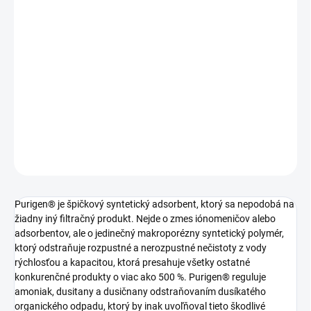
DORUČENIA
−
+
Pridať do košíka
Purigen® je špičkový syntetický adsorbent, ktorý sa nepodobá na
žiadny iný filtračný produkt.
DETAILNÉ INFORMÁCIE
OPÝTAŤ SA
STRÁŽIŤ
Purigen® je špičkový syntetický adsorbent, ktorý sa nepodobá na
žiadny iný filtračný produkt. Nejde o zmes iónomeničov alebo
adsorbentov, ale o jedinečný makroporézny syntetický polymér,
ktorý odstraňuje rozpustné a nerozpustné nečistoty z vody
rýchlosťou a kapacitou, ktorá presahuje všetky ostatné
konkurenčné produkty o viac ako 500 %. Purigen® reguluje
amoniak, dusitany a dusičnany odstraňovaním dusíkatého
organického odpadu, ktorý by inak uvoľňoval tieto škodlivé