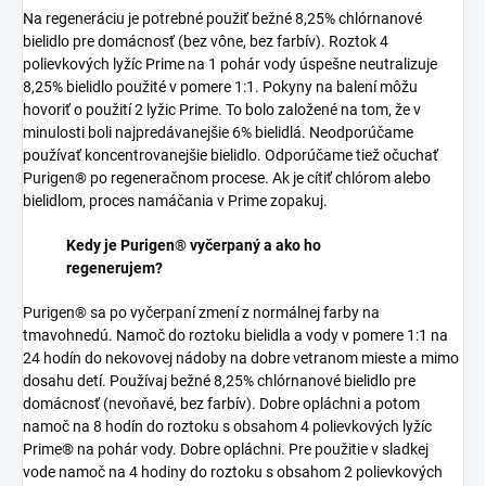
Na regeneráciu je potrebné použiť bežné 8,25% chlórnanové
bielidlo pre domácnosť (bez vône, bez farbív). Roztok 4
polievkových lyžíc Prime na 1 pohár vody úspešne neutralizuje
8,25% bielidlo použité v pomere 1:1. Pokyny na balení môžu
hovoriť o použití 2 lyžic Prime. To bolo založené na tom, že v
minulosti boli najpredávanejšie 6% bielidlá. Neodporúčame
používať koncentrovanejšie bielidlo. Odporúčame tiež očuchať
Purigen® po regeneračnom procese. Ak je cítiť chlórom alebo
bielidlom, proces namáčania v Prime zopakuj.
Kedy je Purigen® vyčerpaný a ako ho
regenerujem?
Purigen® sa po vyčerpaní zmení z normálnej farby na
tmavohnedú. Namoč do roztoku bielidla a vody v pomere 1:1 na
24 hodín do nekovovej nádoby na dobre vetranom mieste a mimo
dosahu detí. Používaj bežné 8,25% chlórnanové bielidlo pre
domácnosť (nevoňavé, bez farbív). Dobre opláchni a potom
namoč na 8 hodín do roztoku s obsahom 4 polievkových lyžíc
Prime® na pohár vody. Dobre opláchni. Pre použitie v sladkej
vode namoč na 4 hodiny do roztoku s obsahom 2 polievkových