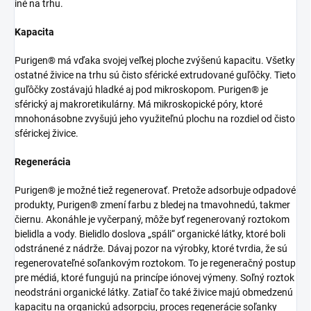
iné na trhu.
Kapacita
Purigen® má vďaka svojej veľkej ploche zvýšenú kapacitu. Všetky
ostatné živice na trhu sú čisto sférické extrudované guľôčky. Tieto
guľôčky zostávajú hladké aj pod mikroskopom. Purigen® je
sférický aj makroretikulárny. Má mikroskopické póry, ktoré
mnohonásobne zvyšujú jeho využiteľnú plochu na rozdiel od čisto
sférickej živice.
Regenerácia
Purigen® je možné tiež regenerovať. Pretože adsorbuje odpadové
produkty, Purigen® zmení farbu z bledej na tmavohnedú, takmer
čiernu. Akonáhle je vyčerpaný, môže byť regenerovaný roztokom
bielidla a vody. Bielidlo doslova „spáli“ organické látky, ktoré boli
odstránené z nádrže. Dávaj pozor na výrobky, ktoré tvrdia, že sú
regenerovateľné soľankovým roztokom. To je regeneračný postup
pre médiá, ktoré fungujú na princípe iónovej výmeny. Soľný roztok
neodstráni organické látky. Zatiaľ čo také živice majú obmedzenú
kapacitu na organickú adsorpciu, proces regenerácie soľanky