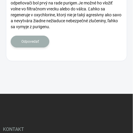
odpeňovači bol prvý na rade purigen.Je možné ho vložiť
d
volne vo filtračnom vrecku alebo do válca. Ľahko sa
i
regeneruje v oxychlorine, ktorý nie je taký agresívny ako savo
s
a nevytvára žiadne nežiaduce nebezpečné zlučeniny, ľahko
k
sa vymyje z purigenu.
u
s
Odpovedať
i
í
Z
á
p
ä
t
i
KONTAKT