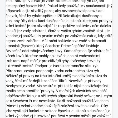
zneutralizuje. V akvarijní vodě tak nezůstane ani plyn Cl2, ani
nebezpečný čpavek NH3. Pokud tedy používáte v současnosti jiný
přípravek, dejte si veliký pozor, aby nezanechával po rozkladu
čpavek, čímž by rybám spíše ublížil.Detoxikuje i dusičnany a
dusitany Díky detoxikaci dusičnanů a dusitanů, které jsou pro ryby
velmi toxické je pro akvarijní filtr, respektive bakterie v něm daleko
snazší je z vody odstranit, čímž se vašim rybám značně uleví. Je
vhodné jej používat i v prvním měsíci po založení akvária, kdy ještě
nejsou zcela zaběhnuté filtrační bakterie a ve vodě se hromadí
amoniak (čpavek), který Seachem Prime úspěšně likviduje.
Bezpečně odstraňuje všechny kovy Samozřejmostí je odstranění
všech kovů, které se mohly do akvária dostat vodovodními
trubkami např. měď je pro citlivější ryby a všechny krevetky
extrémně toxická. Podporuje tvorbu ochranného slizu ryb
Přirozenou cestou podporuje tvorbu ochranného slizu ryb.
Některé přípravky na trhu toto činí umělým dodáváním slizu do
vody, čímž může dojít k zanášení filtrů. Neovlivňuje pH vody
Neokyseluje vodu! Má neutrální pH, takže nijak neovlivňuje růst
rostlin nebo prostředí pro ryby. V mořských akváriích nezanáší
odpěňovače Toto je u některých přípravků častý nešvar, se kterým
se u Seachem Prime nesetkáte. Další možnosti použití Seachem
Prime: 1) Velmi vhodné použití při založení nového akvária Díky
jeho vynikající funkci detoxikace čpavku, dusitanů a dusičnanů je
velmi výhodné jej intenzivně používat v prvním měsíci po založení