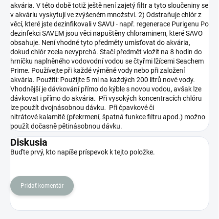
akvária. V této době totiž ještě není zajetý filtr a tyto sloučeniny se
v akváriu vyskytují ve zvýšeném množství. 2) Odstraňuje chlór z
věcí, které jste dezinfikovali v SAVU - např. regenerace Purigenu Po
dezinfekci SAVEM jsou věci napuštěny chloraminem, které SAVO
obsahuje. Není vhodné tyto předměty umísťovat do akvária,
dokud chlór zcela nevyprchá. Stačí předmět vložit na 8 hodin do
hrníčku naplněného vodovodní vodou se čtyřmi lžícemi Seachem
Prime. Používejte při každé výměně vody nebo při založení
akvária. Použití: Použijte 5 ml na každých 200 litrů nové vody.
Vhodnější je dávkování přímo do kýble s novou vodou, avšak lze
dávkovat i přímo do akvária. Při vysokých koncentracích chlóru
lze použít dvojnásobnou dávku. Při čpavkové či
nitrátové kalamitě (překrmení, špatná funkce filtru apod.) možno
použít dočasně pětinásobnou dávku.
Diskusia
Buďte prvý, kto napíše príspevok k tejto položke.
Pridať komentár