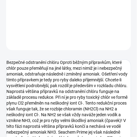
−
+
Pridať do košíka
DETAILNÉ INFORMÁCIE
OPÝTAŤ SA
STRÁŽIŤ
Bezpečné odstranění chlóru Oproti běžným přípravkům, které
chlór pouze přeměňují na jiné látky, mezi nimiž je i nebezpečný
amoniak, odstraňuje následně i zmíněný amoniak. Ošetření vody
tímto přípravkem je tedy pro ryby daleko příjemnější. Chcete-li
vysvětlení podrobnější, pak rozdíl je především v rozkladu chlóru.
Naprostá většina přípravků na odstranění chlóru funguje na
základě procesu redukce. Při ní je pro ryby toxický chlór ve formě
plynu Cl2 přeměněn na neškodný iont Cl-. Tento redukční proces
však funguje tak, že se rozbije chloramin (NH2Cl) na NH2 a
neškodný iont Cl-. Na NH2 se však vždy naváže jeden vodík a
vznikne NH3, což je pro ryby velmi škodlivý amoniak (čpavek)! V
této fázi naprostá většina přípravků končí a nechává ve vodě
nebezpečný amoniak NH3. Seachem Prime jej však následně