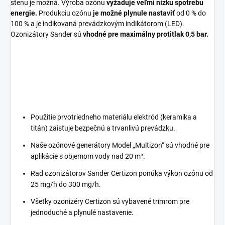
stenu je možná. Výroba ozónu
vyžaduje veľmi nízku spotrebu
energie.
Produkciu ozónu
je možné plynule nastaviť
od 0 % do
100 % a je indikovaná prevádzkovým indikátorom (LED).
Ozonizátory Sander sú
vhodné pre maximálny protitlak 0,5 bar.
Použitie prvotriedneho materiálu elektród (keramika a
titán) zaisťuje bezpečnú a trvanlivú prevádzku.
Naše ozónové generátory Model „Multizon“ sú vhodné pre
aplikácie s objemom vody nad 20 m³.
Rad ozonizátorov Sander Certizon ponúka výkon ozónu od
25 mg/h do 300 mg/h.
Všetky ozonizéry Certizon sú vybavené trimrom pre
jednoduché a plynulé nastavenie.