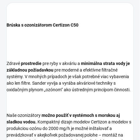
Brúska s ozonizátorom Certizon C50
Zdravé
prostredie
pre ryby v akváriu a
minimálna strata vody je
základnou požiadavkou
pre moderné a efektívne filtračné
systémy. V mnohých prípadoch je však potrebné viac vybavenia
ako len filtre. Sander vyvíja a vyrába akváriové techniky s
oxidačným plynom „ozónom“ ako ústredným princípom činnosti.
Naše ozonizátory
možno použiť v systémoch s morskou aj
sladkou vodou.
Kompaktný dizajn modelov Certizon a modelov s
produkciou ozónu do 2000 mg/h je možné inštalovať a
prevádzkovať v akejkoľvek požadovanej polohe – montáž na