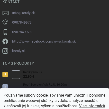
i
KONTAKT
e
Info
@
koraly.sk
0907849978
0907849978
http://www.facebook.com/www.koraly.sk
koraly.sk
TOP 3 PRODUKTY
Red Cyano RX
22,90 €
Reef Scorpionfish F.L.U. 86 20ml
17,90 €
Používame súbory cookie, aby sme vám umožnili pohodlné
Nyos Artemis 250ml
prehliadanie webovej stránky a vďaka analýze neustále
15,50 €
zlepšovali jej funkcie, výkon a použiteľnosť.
Viac informácií