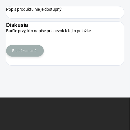
Popis produktu nie je dostupný
Diskusia
Buďte prvý, kto napíše príspevok k tejto položke.
Pridať komentár
Z
á
p
ä
t