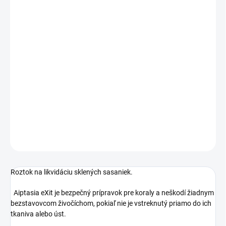
MOŽNOSTI
DORUČENIA
−
+
Pridať do košíka
Roztok na likvidáciu sklených sasaniek.
DETAILNÉ INFORMÁCIE
OPÝTAŤ SA
STRÁŽIŤ
Roztok na likvidáciu sklených sasaniek.
Aiptasia eXit je bezpečný prípravok pre koraly a neškodí žiadnym
bezstavovcom živočíchom, pokiaľ nie je vstreknutý priamo do ich
tkaniva alebo úst.