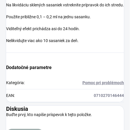
Na likvidáciu sklených sasaniek vstreknite prípravok do ich stredu.
Použite približne 0,1 – 0,2 ml na jednu sasanku.
Viditeľný efekt prichádza asi do 24 hodín.
Nelikvidujte viac ako 10 sasaniek za deň.
Dodatočné parametre
Kategória
:
Pomoc pri problémoch
EAN
:
0710270146444
Diskusia
Buďte prvý, kto napíše príspevok k tejto položke.