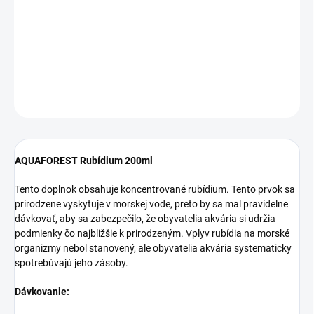
zvyšuje hladinu rubídia o 0,002 mg/l (ppm) v 100 litroch vody.
Odporúčaná hladina rubídia v akváriovej vode je 0,10 – 0,14 mg/l
(ppm).
DETAILNÉ INFORMÁCIE
OPÝTAŤ SA
STRÁŽIŤ
AQUAFOREST Rubídium 200ml
Tento doplnok obsahuje koncentrované rubídium. Tento prvok sa
prirodzene vyskytuje v morskej vode, preto by sa mal pravidelne
dávkovať, aby sa zabezpečilo, že obyvatelia akvária si udržia
podmienky čo najbližšie k prirodzeným. Vplyv rubídia na morské
organizmy nebol stanovený, ale obyvatelia akvária systematicky
spotrebúvajú jeho zásoby.
Dávkovanie: