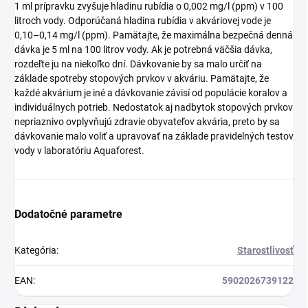
1 ml prípravku zvyšuje hladinu rubídia o 0,002 mg/l (ppm) v 100
litroch vody. Odporúčaná hladina rubídia v akváriovej vode je
0,10–0,14 mg/l (ppm). Pamätajte, že maximálna bezpečná denná
dávka je 5 ml na 100 litrov vody. Ak je potrebná väčšia dávka,
rozdeľte ju na niekoľko dní. Dávkovanie by sa malo určiť na
základe spotreby stopových prvkov v akváriu. Pamätajte, že
každé akvárium je iné a dávkovanie závisí od populácie koralov a
individuálnych potrieb. Nedostatok aj nadbytok stopových prvkov
nepriaznivo ovplyvňujú zdravie obyvateľov akvária, preto by sa
dávkovanie malo voliť a upravovať na základe pravidelných testov
vody v laboratóriu Aquaforest.
Dodatočné parametre
Kategória
:
Starostlivosť
EAN
:
5902026739122