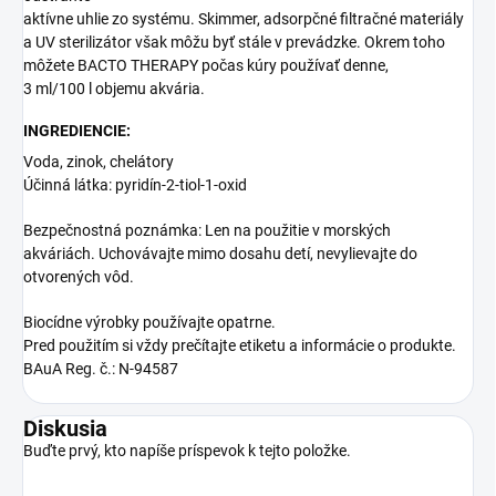
aktívne uhlie zo systému.
Skimmer, adsorpčné filtračné materiály
a UV sterilizátor však môžu byť stále v prevádzke.
Okrem toho
môžete BACTO THERAPY počas kúry používať denne,
3 ml/100 l objemu akvária.
INGREDIENCIE:
Voda, zinok, chelátory
Účinná látka: pyridín-2-tiol-1-oxid
Bezpečnostná poznámka: Len na použitie v morských
akváriách.
Uchovávajte mimo dosahu detí, nevylievajte do
otvorených vôd.
Biocídne výrobky používajte opatrne.
Pred použitím si vždy prečítajte etiketu a informácie o produkte.
BAuA Reg.
č.: N-94587
Diskusia
Buďte prvý, kto napíše príspevok k tejto položke.