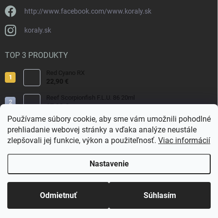
http://www.facebook.com/www.koraly.sk
koraly.sk
TOP 3 PRODUKTY
Red Cyano RX
22,90 €
Reef Scorpionfish F.L.U. 86 20ml
17,90 €
Používame súbory cookie, aby sme vám umožnili pohodlné
Nyos Artemis 250ml
prehliadanie webovej stránky a vďaka analýze neustále
15,50 €
zlepšovali jej funkcie, výkon a použiteľnosť.
Viac informácií
Nastavenie
Copyright 2026
Koraly.sk
. Všetky práva vyhradené.
Odmietnuť
Súhlasím
Vytvoril Shoptet