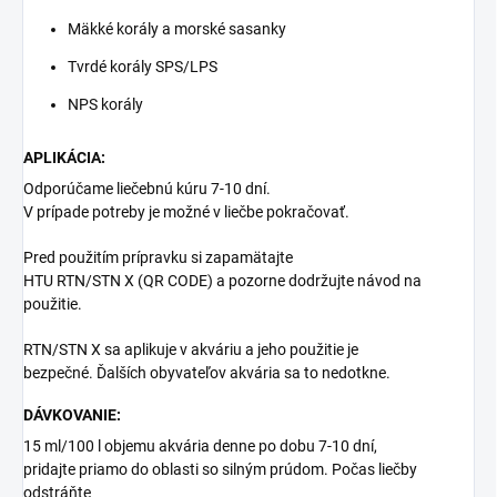
Mäkké korály a morské sasanky
Tvrdé korály SPS/LPS
NPS korály
APLIKÁCIA:
Odporúčame liečebnú kúru 7-10 dní.
V prípade potreby je možné v liečbe pokračovať.
Pred použitím prípravku si zapamätajte
HTU RTN/STN X (QR CODE) a pozorne dodržujte návod na
použitie.
RTN/STN X sa aplikuje v akváriu a jeho použitie je
bezpečné.
Ďalších obyvateľov akvária sa to nedotkne.
DÁVKOVANIE:
15 ml/100 l objemu akvária denne po dobu 7-10 dní,
pridajte priamo do oblasti so silným prúdom.
Počas liečby
odstráňte