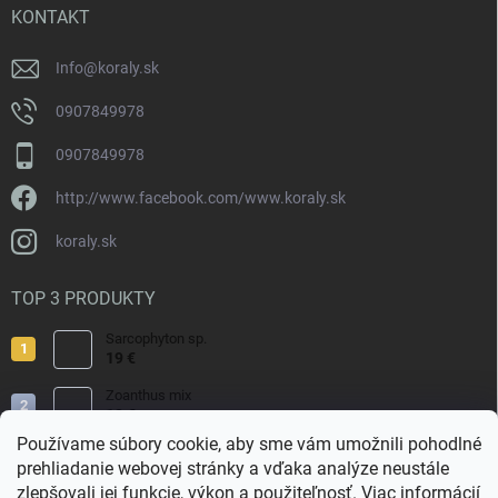
i
KONTAKT
e
Info
@
koraly.sk
0907849978
0907849978
http://www.facebook.com/www.koraly.sk
koraly.sk
TOP 3 PRODUKTY
Sarcophyton sp.
19 €
Zoanthus mix
19 €
Používame súbory cookie, aby sme vám umožnili pohodlné
Acropora valida
prehliadanie webovej stránky a vďaka analýze neustále
15 €
zlepšovali jej funkcie, výkon a použiteľnosť.
Viac informácií