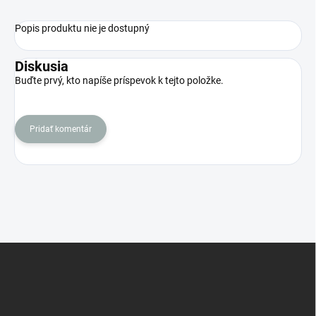
Popis produktu nie je dostupný
Diskusia
Buďte prvý, kto napíše príspevok k tejto položke.
Pridať komentár
Z
á
p
ä
t