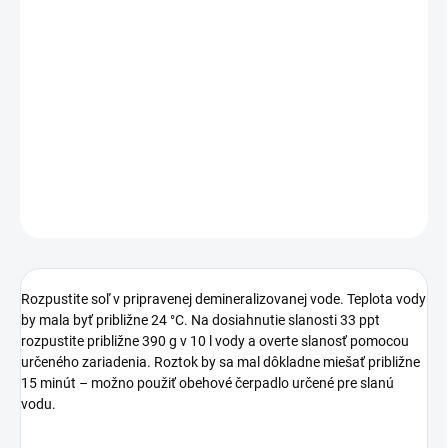
−
+
Pridať do košíka
Soľ s vysokým obsahom železa a mangánu, ideálna pre nádrže s
makroriasami a nádrže s vysokou spotrebou týchto prvkov.
DETAILNÉ INFORMÁCIE
OPÝTAŤ SA
STRÁŽIŤ
Rozpustite soľ v pripravenej demineralizovanej vode. Teplota vody
by mala byť približne 24 °C. Na dosiahnutie slanosti 33 ppt
rozpustite približne 390 g v 10 l vody a overte slanosť pomocou
určeného zariadenia. Roztok by sa mal dôkladne miešať približne
15 minút – možno použiť obehové čerpadlo určené pre slanú
vodu.