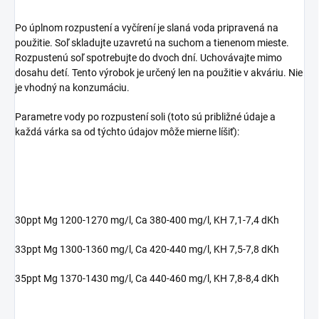
Po úplnom rozpustení a vyčírení je slaná voda pripravená na
použitie. Soľ skladujte uzavretú na suchom a tienenom mieste.
Rozpustenú soľ spotrebujte do dvoch dní. Uchovávajte mimo
dosahu detí. Tento výrobok je určený len na použitie v akváriu. Nie
je vhodný na konzumáciu.
Parametre vody po rozpustení soli (toto sú približné údaje a
každá várka sa od týchto údajov môže mierne líšiť):
30ppt Mg 1200-1270 mg/l, Ca 380-400 mg/l, KH 7,1-7,4 dKh
33ppt Mg 1300-1360 mg/l, Ca 420-440 mg/l, KH 7,5-7,8 dKh
35ppt Mg 1370-1430 mg/l, Ca 440-460 mg/l, KH 7,8-8,4 dKh