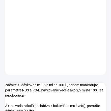
MOŽNOSTI
DORUČENIA
−
+
Pridať do košíka
Zmes špeciálne vybraných živín určených na posilnenie
biologických
filtračných systémov
.
Tento
produkt významne
prispieva k odstraňovaniu dusičnanov, NO3 a fosfátov, PO4
.
DETAILNÉ INFORMÁCIE
OPÝTAŤ SA
STRÁŽIŤ
Začnite s
dávkovaním
0,25 ml na 100
l
, pričom monitorujte
parametre NO3 a PO4. Dávkovanie väčšie ako 2,5 ml na 100
l sa
neodporúča
.
Ak
sa voda zakalí (dochádza k bakteriálnemu kvetu), prerušte