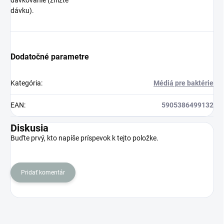
dávkovanie (znížte
dávku).
Dodatočné parametre
Kategória
:
Médiá pre baktérie
EAN
:
5905386499132
Diskusia
Buďte prvý, kto napíše príspevok k tejto položke.
Pridať komentár