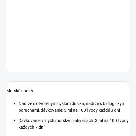
−
+
Pridať do košíka
Špeciálne vybraný bakteriálny kmeň, ktorý obohacuje biologický
filter, pomáha udržiavať biologickú rovnováhu, urýchľuje
dozrievanie akvária a dokončuje cyklus dusíka. Taktiež pomáha
udržiavať správnu hladinu dusičnanov a fosfátov.
DETAILNÉ INFORMÁCIE
OPÝTAŤ SA
STRÁŽIŤ
Morské nádrže:
Nádrže s otvoreným cyklom dusíka, nádrže s biologickými
poruchami, dávkovanie: 3 ml na 100 l vody každé 3 dni
Dávkovanie v iných morských akváriách: 3 ml na 100 l vody
každých 7 dní