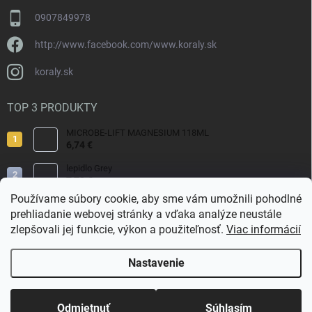
0907849978
http://www.facebook.com/www.koraly.sk
koraly.sk
TOP 3 PRODUKTY
MICROBE-LIFT MAGNESIUM 118ML
6,74 €
lepidlo Grey
7,70 €
Používame súbory cookie, aby sme vám umožnili pohodlné
Reef Salt 2kg Bag.
prehliadanie webovej stránky a vďaka analýze neustále
9,80 €
zlepšovali jej funkcie, výkon a použiteľnosť.
Viac informácií
Nastavenie
Copyright 2026
Koraly.sk
. Všetky práva vyhradené.
Odmietnuť
Súhlasím
Vytvoril Shoptet