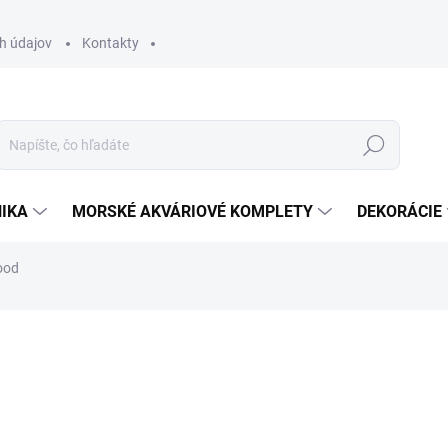
h údajov
Kontakty
Hľadať
IKA
MORSKÉ AKVÁRIOVÉ KOMPLETY
DEKORÁCIE
ood
otenia
ZNAČKA:
SCORPIONFISH
10,90 €