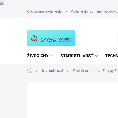
Prejsť
Obchodné podmienky
Podmienky ochrany osobnýc
na
obsah
ŽIVOČÍCHY
STAROSTLIVOSŤ
TECHN
Domov
Starostlivosť
Reef Scorpionfish Energy F
Neohodnotené
Podrobnosti hodn
NOVINKA
TIP