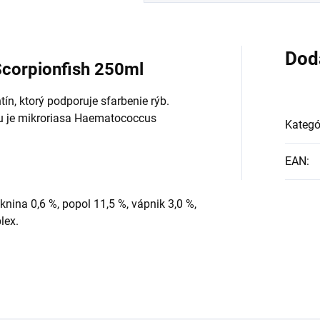
Dod
Scorpionfish 250ml
n, ktorý podporuje sfarbenie rýb.
u je mikroriasa Haematococcus
Kategó
EAN
:
knina 0,6 %, popol 11,5 %, vápnik 3,0 %,
lex.