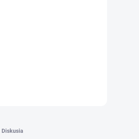
026
MOŽNOSTI DORUČENIA
Pridať do košíka
m astaxantín, ktorý podporuje sfarbenie rýb.
OPÝTAŤ SA
STRÁŽIŤ
Diskusia