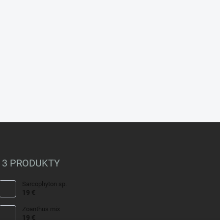
 3 PRODUKTY
Sarcophyton sp.
19 €
Zoanthus mix
19 €