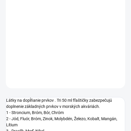
MOŽNOSTI
DORUČENIA
−
+
Pridať do košíka
Elementárny doplnok 2x50ml Reef Scorpionfish elements
poskytuje kompletné doplnenie esenciálnych prvkov v morských
akváriách.
DETAILNÉ INFORMÁCIE
OPÝTAŤ SA
STRÁŽIŤ
Látky na dopĺňanie prvkov
. Tri
50 ml fľaštičky zabezpečujú
doplnenie základných prvkov v morských akváriách.
1 - Stroncium, Bróm, Bór, Chróm
2 - Jód, Fluór, Bróm, Zinok, Molybdén, Železo, Kobalt, Mangán,
Lítium