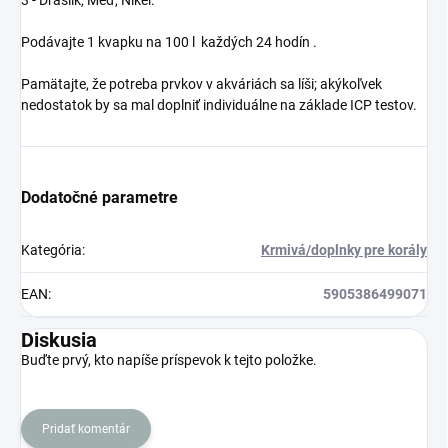
3 -
Draslík, Meď, Nikel.
Podávajte 1 kvapku na 100
l
každých 24 hodín
.
Pamätajte, že potreba prvkov v akváriách sa líši; akýkoľvek
nedostatok by sa mal doplniť individuálne na základe ICP testov.
Dodatočné parametre
Kategória
:
Krmivá/doplnky pre korály
EAN
:
5905386499071
Diskusia
Buďte prvý, kto napíše príspevok k tejto položke.
Pridať komentár