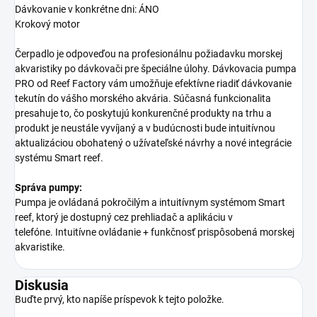
Dávkovanie v konkrétne dni: ÁNO
Krokový motor
Čerpadlo je odpoveďou na profesionálnu požiadavku morskej
akvaristiky po dávkovači pre špeciálne úlohy.
Dávkovacia pumpa
PRO od Reef Factory vám umožňuje efektívne riadiť dávkovanie
tekutín do vášho morského akvária.
Súčasná funkcionalita
presahuje to, čo poskytujú konkurenčné produkty na trhu a
produkt je neustále vyvíjaný a v budúcnosti bude intuitívnou
aktualizáciou obohatený o užívateľské návrhy a nové integrácie
systému Smart reef.
Správa pumpy:
Pumpa je ovládaná pokročilým a intuitívnym systémom Smart
reef, ktorý je dostupný cez prehliadač a aplikáciu v
telefóne.
Intuitívne ovládanie + funkčnosť prispôsobená morskej
akvaristike.
Diskusia
Buďte prvý, kto napíše príspevok k tejto položke.