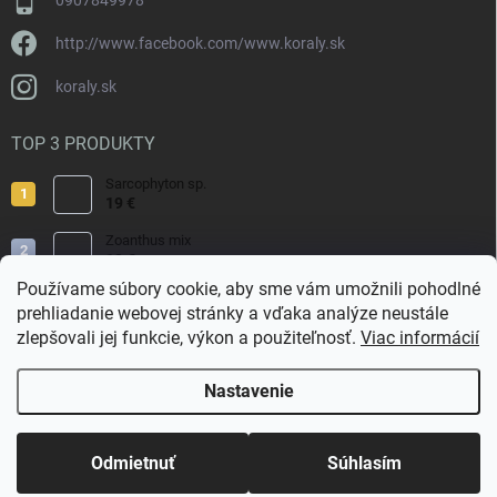
0907849978
http://www.facebook.com/www.koraly.sk
koraly.sk
TOP 3 PRODUKTY
Sarcophyton sp.
19 €
Zoanthus mix
19 €
Používame súbory cookie, aby sme vám umožnili pohodlné
Acropora valida
prehliadanie webovej stránky a vďaka analýze neustále
15 €
zlepšovali jej funkcie, výkon a použiteľnosť.
Viac informácií
Nastavenie
Copyright 2026
Koraly.sk
. Všetky práva vyhradené.
Odmietnuť
Súhlasím
Vytvoril Shoptet