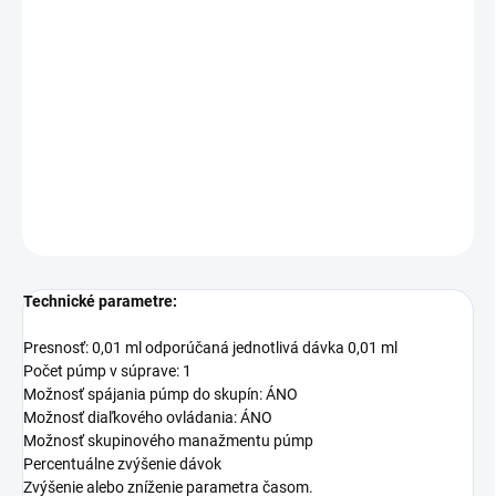
Dávkovacia pumpa
- moderná dávkovacia pumpa diaľkovo
ovládaná systémom Smart reef.
To, čo odlišuje
dávkovač dávkovacej pumpy
od Reef Factory, je
kvalita spracovania a moderná technológia v kombinácii s
overenou spoľahlivou technológiou dávkovacej pumpy.
DETAILNÉ INFORMÁCIE
OPÝTAŤ SA
STRÁŽIŤ
Technické parametre:
Presnosť: 0,01 ml odporúčaná jednotlivá dávka 0,01 ml
Počet púmp v súprave: 1
Možnosť spájania púmp do skupín: ÁNO
Možnosť diaľkového ovládania: ÁNO
Možnosť skupinového manažmentu púmp
Percentuálne zvýšenie dávok
Zvýšenie alebo zníženie parametra časom.