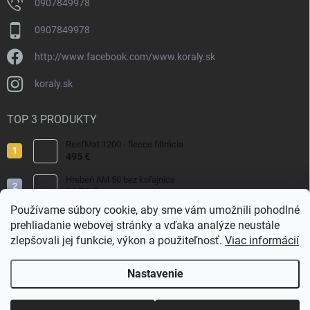
0907849978
0907849978
http://www.facebook.com/www.koraly.sk
koraly.sk
TOP 3 PRODUKTY
ReefMat 1200 - fleece filtrácia
495 €
Hrebeň AM 50 bez koľajnice
11,70 €
Používame súbory cookie, aby sme vám umožnili pohodlné
Pterapogon kauderni
prehliadanie webovej stránky a vďaka analýze neustále
29 €
zlepšovali jej funkcie, výkon a použiteľnosť.
Viac informácií
Nastavenie
Copyright 2026
Koraly.sk
. Všetky práva vyhradené.