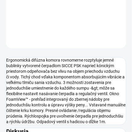
−
+
Pridať do košíka
DETAILNÉ INFORMÁCIE
OPÝTAŤ SA
STRÁŽIŤ
Ergonomická difúzna komora rovnomerne rozptyluje jemné
bublinky vytvorené čerpadlom SICCE PSK naprieč kónickým
priestorom odpeňovača bez vlivu na objem priechodu vzduchu
či vody. Tichý chod vďaka komponentom absorbujúcím vibrácie a
veľkému tlmiču sania vzduchu. 3 možnosti zostavenia pre
jednoduchšie umiestnenie do každého sumpu -&gt; môže sa
flexibilne nastavit nasávanie čerpadla a regulačný ventil. Okno
FoamView™ - prehľad integrovaný do zbernej nádoby pre
jednoduchšiu kontrolu a úpravu výšky peny... Vstavané manuálne
čištenie krku komory. Presné ovládanie /regulácia objemu
prúdenia. Rýchlospojka pre uvoľnenie čerpadla pre jednoduchšiu
a rýchlu údržbu. Odpadový ventil s hadicou o dĺžke 1m.
Diskusia