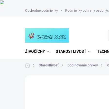
Prejsť
Obchodné podmienky
Podmienky ochrany osobnýc
na
obsah
ŽIVOČÍCHY
STAROSTLIVOSŤ
TECHN
Domov
Starostlivosť
Doplňovanie prvkov
R
Neohodnotené
Podrobnosti hodn