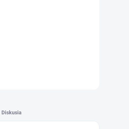
026
MOŽNOSTI DORUČENIA
Pridať do košíka
OPÝTAŤ SA
STRÁŽIŤ
Diskusia