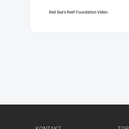
Red Sea’s Reef Foundation Video:
Z
á
p
ä
KONTAKT
TOP