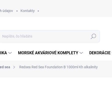
h údajov
Kontakty
Hľadať
IKA
MORSKÉ AKVÁRIOVÉ KOMPLETY
DEKORÁCIE
ed sea
Redsea Red Sea Foundation B 1000ml Kh alkalinity
otenia
ZNAČKA:
REDSEA
25,50 €
20,73 € bez DPH