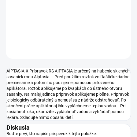
DORUČENIA
−
+
Pridať do košíka
DETAILNÉ INFORMÁCIE
OPÝTAŤ SA
STRÁŽIŤ
AIPTASIA-X Prípravok RS AIPTASIA je určený na hubenie sklených
sasaniek rodu Aiptasia . Pred použitím roztok vo fľaštičke riadne
premiešame a potom ho použijeme pomocou priloženého
aplikátora. roztok aplikujeme po kvapkách do ústneho otvoru
sasanky. Na malej jedinca prípravok aplikujeme plošne. Prípravok
je biologicky odbúrateľný a nemusí sa z nádrže odstraňovať. Po
skončení práce aplikátor aj ihlu vypláchneme teplou vodou. Pri
zasiahnutí oka, okamžite vypláchnuť vodou a vyhľadať pomoc
lekára. Skladujte mimo dosahu detí.
Diskusia
Buďte prvý, kto napíše príspevok k tejto položke.