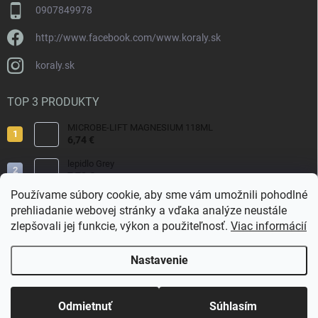
0907849978
http://www.facebook.com/www.koraly.sk
koraly.sk
TOP 3 PRODUKTY
MICROBE-LIFT MAGNESIUM 118ML
6,74 €
lepidlo Grey
7,70 €
Používame súbory cookie, aby sme vám umožnili pohodlné
Reef Salt 2kg Bag.
prehliadanie webovej stránky a vďaka analýze neustále
9,80 €
zlepšovali jej funkcie, výkon a použiteľnosť.
Viac informácií
Nastavenie
Copyright 2026
Koraly.sk
. Všetky práva vyhradené.
Odmietnuť
Súhlasím
Vytvoril Shoptet