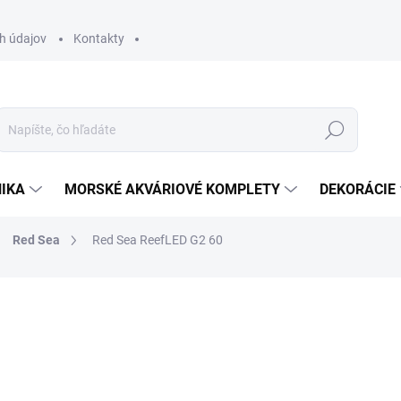
h údajov
Kontakty
Hľadať
IKA
MORSKÉ AKVÁRIOVÉ KOMPLETY
DEKORÁCIE
Red Sea
Red Sea ReefLED G2 60
otenia
ZNAČKA:
REDSEA
284,60 €