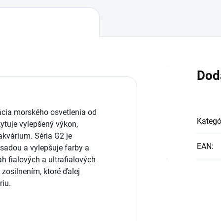
Dod
ácia morského osvetlenia od
Kategó
ytuje vylepšený výkon,
akvárium. Séria G2 je
EAN
:
sadou a vylepšuje farby a
h fialových a ultrafialových
zosilnením, ktoré ďalej
riu.