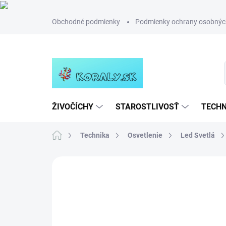
Prejsť
Obchodné podmienky
Podmienky ochrany osobnýc
na
obsah
ŽIVOČÍCHY
STAROSTLIVOSŤ
TECHN
Domov
Technika
Osvetlenie
Led Svetlá
Neohodnotené
Podrobnosti hodn
NOVINKA
TIP