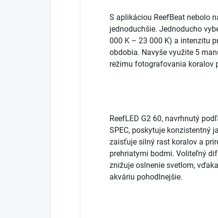
S aplikáciou ReefBeat nebolo n
jednoduchšie. Jednoducho vyber
000 K – 23 000 K) a intenzitu p
obdobia. Navyše využite 5 man
režimu fotografovania koralov p
ReefLED G2 60, navrhnutý podľ
SPEC, poskytuje konzistentný j
zaisťuje silný rast koralov a p
prehriatymi bodmi. Voliteľný d
znižuje oslnenie svetlom, vďak
akváriu pohodlnejšie.