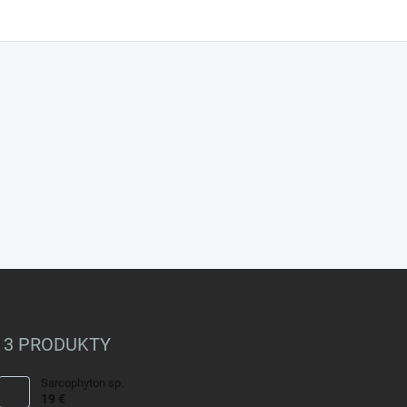
 3 PRODUKTY
Sarcophyton sp.
19 €