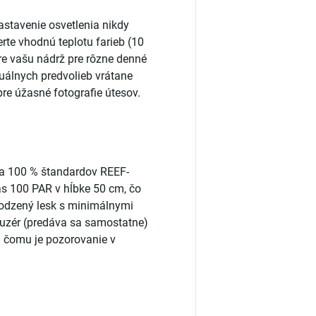
astavenie osvetlenia nikdy
te vhodnú teplotu farieb (10
re vašu nádrž pre rôzne denné
uálnych predvolieb vrátane
re úžasné fotografie útesov.
a 100 % štandardov REEF-
as 100 PAR v hĺbke 50 cm, čo
rirodzený lesk s minimálnymi
ifuzér (predáva sa samostatne)
a čomu je pozorovanie v