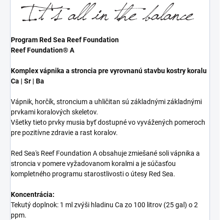
Program Red Sea Reef Foundation
Reef Foundation® A
Komplex vápnika a stroncia pre vyrovnanú stavbu kostry koralu
Ca | Sr
| Ba
Vápnik, horčík, stroncium a uhličitan sú základnými základnými
prvkami koralových skeletov.
Všetky tieto prvky musia byť dostupné vo vyvážených pomeroch
pre pozitívne zdravie a rast koralov.
Red Sea's Reef Foundation A obsahuje zmiešané soli vápnika a
stroncia v pomere vyžadovanom koralmi a je súčasťou
kompletného programu starostlivosti o útesy Red Sea.
Koncentrácia:
Tekutý doplnok: 1 ml zvýši hladinu Ca zo 100 litrov (25 gal) o 2
ppm.