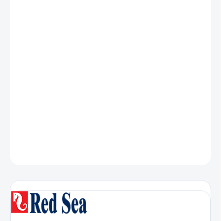
MOŽNOSTI
DORUČENIA
−
+
Pridať do košíka
Prípravok
Reef Foundation A
obsahuje vápnik, stroncium a
bárium v ​​množstve a pomere aké možno nájsť v kostre koralov.
1 ml roztoku Reef Foundation A zvyšuje obsah vápnika v 100 l
vody o 2 ppm.
DETAILNÉ INFORMÁCIE
OPÝTAŤ SA
STRÁŽIŤ