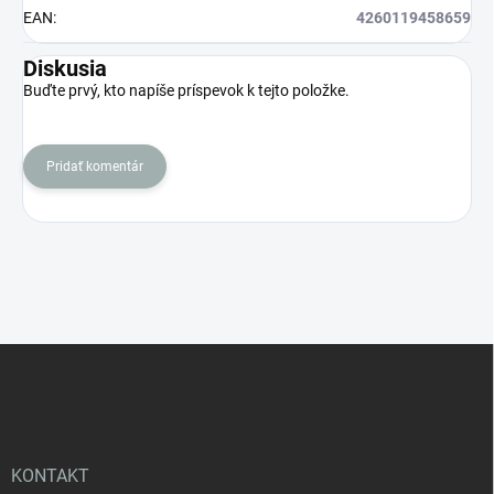
EAN
:
4260119458659
Diskusia
Buďte prvý, kto napíše príspevok k tejto položke.
Pridať komentár
Z
á
p
ä
t
i
KONTAKT