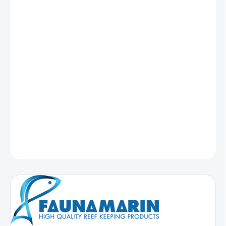
DORUČENIA
−
+
Pridať do košíka
Vybraný komplex
vysoko kvalitných mastných kyselín v
kombinácii so vzácnymi aminokyselinami a vitamínmi
podporuje koraly pri rekonvalescencii po ošetrení, fragmentácii
alebo iných poškodeniach, napr. poškodenia tkaniva
spôsobeného parazitmi.
DETAILNÉ INFORMÁCIE
OPÝTAŤ SA
STRÁŽIŤ