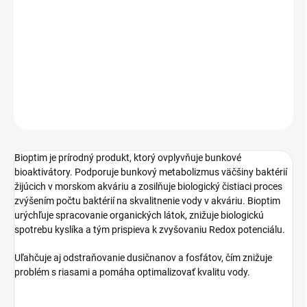
všetky mikroelementy, potrebné pre život v akváriu (vybrané
aminokyseliny, enzýmy, prírodné vitamíny - vrátane riboflavínu - a
prírodné rastlinné povrchovo aktívne látky, ktoré umožňujú lepšie
vstrebávanie bunkovou membránou).
Poskytuje aj stopové prvky.
DETAILNÉ INFORMÁCIE
OPÝTAŤ SA
STRÁŽIŤ
Bioptim je prírodný produkt, ktorý ovplyvňuje bunkové
bioaktivátory.
Podporuje bunkový metabolizmus väčšiny baktérií
žijúcich v morskom akváriu a zosilňuje biologický čistiaci proces
zvýšením počtu baktérií na skvalitnenie vody v akváriu.
Bioptim
urýchľuje spracovanie organických látok, znižuje biologickú
spotrebu kyslíka a tým prispieva k zvyšovaniu Redox potenciálu.
Uľahčuje aj odstraňovanie dusičnanov a fosfátov, čím znižuje
problém s riasami a pomáha optimalizovať kvalitu vody.