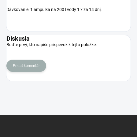
Dávkovanie: 1 ampulka na 200 l vody 1 x za 14 dní,
Diskusia
Buďte prvý, kto napíše príspevok k tejto položke.
Pridať komentár
Z
á
p