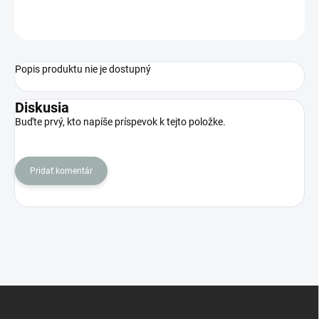
OPÝTAŤ SA
STRÁŽIŤ
Popis produktu nie je dostupný
Diskusia
Buďte prvý, kto napíše príspevok k tejto položke.
Pridať komentár
Z
á