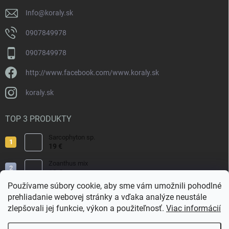
e
Info
@
koraly.sk
0907849978
0907849978
http://www.facebook.com/www.koraly.sk
koraly.sk
TOP 3 PRODUKTY
Sarcophyton sp.
19 €
Zoanthus mix
19 €
Používame súbory cookie, aby sme vám umožnili pohodlné
Acropora valida
prehliadanie webovej stránky a vďaka analýze neustále
15 €
zlepšovali jej funkcie, výkon a použiteľnosť.
Viac informácií