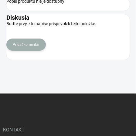
Popis produktu nie je dostupný
Diskusia
Buďte prvý, kto napíše príspevok k tejto položke.
Pridať komentár
Z
á
p
ä
t
i
KONTAKT