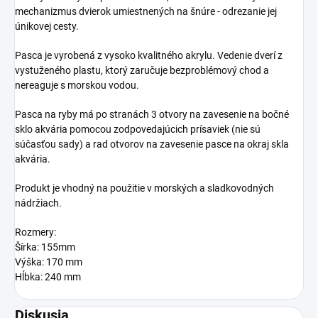
mechanizmus dvierok umiestnených na šnúre - odrezanie jej
únikovej cesty.
Pasca je vyrobená z vysoko kvalitného akrylu.
Vedenie dverí z
vystuženého plastu, ktorý zaručuje bezproblémový chod a
nereaguje s morskou vodou.
Pasca na ryby má po stranách 3 otvory na zavesenie na bočné
sklo akvária pomocou zodpovedajúcich prísaviek (nie sú
súčasťou sady) a rad otvorov na zavesenie pasce na okraj skla
akvária.
Produkt je vhodný na použitie v morských a sladkovodných
nádržiach.
Rozmery:
Šírka: 155mm
Výška: 170 mm
Hĺbka: 240 mm
Diskusia