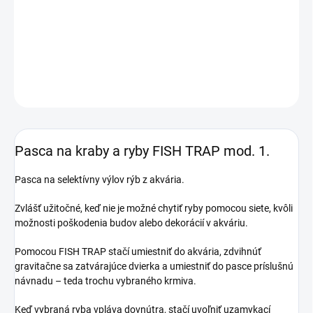
Pasca na kraby a ryby FISH TRAP mod.
1. Pasca na selektívny
výlov rýb z akvária.
DETAILNÉ INFORMÁCIE
OPÝTAŤ SA
STRÁŽIŤ
Pasca na kraby a ryby FISH TRAP mod.
1.
Pasca na selektívny výlov rýb z akvária.
Zvlášť užitočné, keď nie je možné chytiť ryby pomocou siete, kvôli
možnosti poškodenia budov alebo dekorácií v akváriu.
Pomocou FISH TRAP stačí umiestniť do akvária, zdvihnúť
gravitačne sa zatvárajúce dvierka a umiestniť do pasce príslušnú
návnadu – teda trochu vybraného krmiva.
Keď vybraná ryba vpláva dovnútra, stačí uvoľniť uzamykací