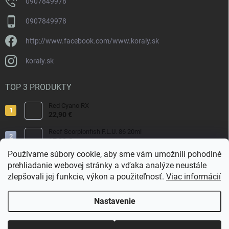
0907849978
0907849978
http://www.facebook.com/www.koraly.sk
koraly.sk
TOP 3 PRODUKTY
Red Cyano RX
22,90 €
Reef Scorpionfish F.L.U. 86 20ml
17,90 €
Používame súbory cookie, aby sme vám umožnili pohodlné
Nyos Artemis 250ml
prehliadanie webovej stránky a vďaka analýze neustále
15,50 €
zlepšovali jej funkcie, výkon a použiteľnosť.
Viac informácií
Nastavenie
Copyright 2026
Koraly.sk
. Všetky práva vyhradené.