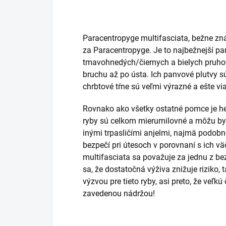
Paracentropyge multifasciata, bežne zná
za Paracentropyge.
Je to najbežnejší pa
tmavohnedých/čiernych a bielych pruho
bruchu až po ústa.
Ich panvové plutvy sú
chrbtové tŕne sú veľmi výrazné a ešte v
Rovnako ako všetky ostatné pomce je he
ryby sú celkom mierumilovné a môžu byť
inými trpasličími anjelmi, najmä podobn
bezpečí pri útesoch v porovnaní s ich vä
multifasciata sa považuje za jednu z be
sa, že dostatočná výživa znižuje riziko, 
výzvou pre tieto ryby,
asi preto, že veľkú 
zavedenou nádržou!