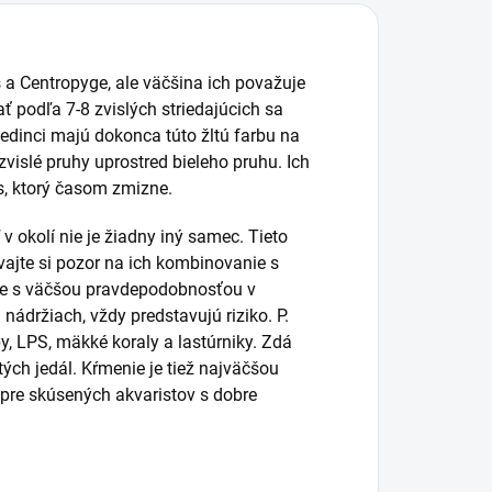
 a Centropyge, ale väčšina ich považuje
ť podľa 7-8 zvislých striedajúcich sa
jedinci majú dokonca túto žltú farbu na
 zvislé pruhy uprostred bieleho pruhu.
Ich
s, ktorý časom zmizne.
 okolí nie je žiadny iný samec.
Tieto
ajte si pozor na ich kombinovanie s
čite s väčšou pravdepodobnosťou v
 nádržiach, vždy predstavujú riziko.
P.
, LPS, mäkké koraly a lastúrniky.
Zdá
tých jedál.
Kŕmenie je tiež najväčšou
pre skúsených akvaristov s dobre