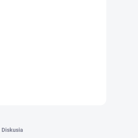
OPÝTAŤ SA
STRÁŽIŤ
Diskusia