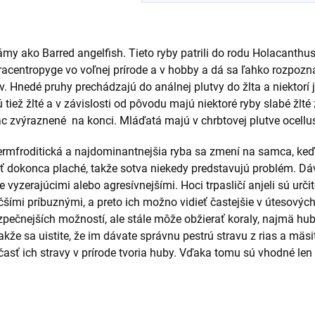
my ako Barred angelfish. Tieto ryby patrili do rodu Holacanthus
racentropyge vo voľnej prírode a v hobby a dá sa ľahko rozpozna
v.
Hnedé pruhy prechádzajú do análnej plutvy do žlta a niektorí 
 tiež žlté a v závislosti od pôvodu majú niektoré ryby slabé žlté
iac zvýraznené na konci.
Mláďatá majú v chrbtovej plutve ocellu
rmfroditická a najdominantnejšia ryba sa zmení na samca, keď v
 dokonca plaché, takže sotva niekedy predstavujú problém.
Dáv
e vyzerajúcimi alebo agresívnejšími.
Hoci trpasličí anjeli sú ur
čšími príbuznými, a preto ich možno vidieť častejšie v útesových
zpečnejších možností, ale stále môže obžierať koraly, najmä huby
takže sa uistite, že im dávate správnu pestrú stravu z rias a mäsi
časť ich stravy v prírode tvoria huby.
Vďaka tomu sú vhodné len 