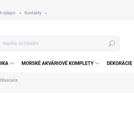
h údajov
Kontakty
Hľadať
IKA
MORSKÉ AKVÁRIOVÉ KOMPLETY
DEKORÁCIE
ifasciata
otenia
ZNAČKA:
SP
95 €