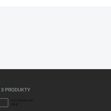
 3 PRODUKTY
Sarcophyton sp.
19 €