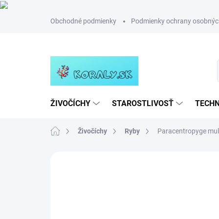
Prejsť
Obchodné podmienky
Podmienky ochrany osobnýc
na
obsah
ŽIVOČÍCHY
STAROSTLIVOSŤ
TECHN
Domov
Živočíchy
Ryby
Paracentropyge mult
Neohodnotené
Podrobnosti hodn
NOVINKA
TIP
RARITA