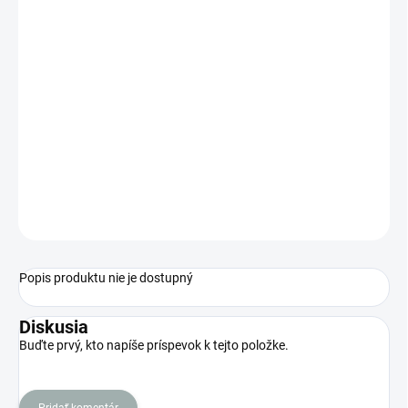
Jednotková
SKLADOM
(
1 KS
)
cena:
MÔŽEME
DORUČIŤ DO:
11.8.2026
MOŽNOSTI
DORUČENIA
−
+
Pridať do košíka
OPÝTAŤ SA
STRÁŽIŤ
Popis produktu nie je dostupný
Diskusia
Buďte prvý, kto napíše príspevok k tejto položke.