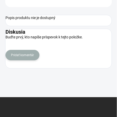
OPÝTAŤ SA
STRÁŽIŤ
Popis produktu nie je dostupný
Diskusia
Buďte prvý, kto napíše príspevok k tejto položke.
Pridať komentár
Z
á
p