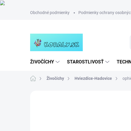
Prejsť
Obchodné podmienky
Podmienky ochrany osobnýc
na
obsah
ŽIVOČÍCHY
STAROSTLIVOSŤ
TECHN
Domov
Živočíchy
Hviezdice-Hadovice
ophi
Neohodnotené
Podrobnosti hodn
NOVINKA
TIP