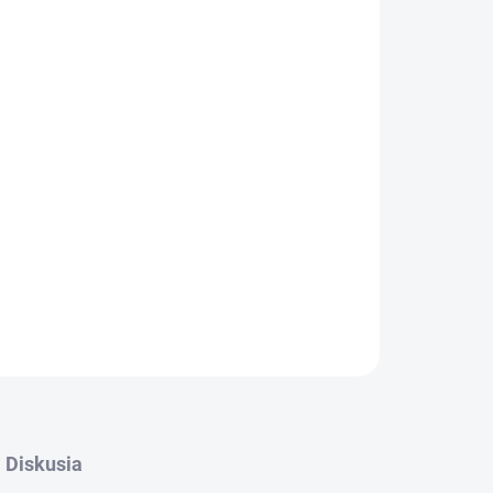
OPÝTAŤ SA
STRÁŽIŤ
Diskusia