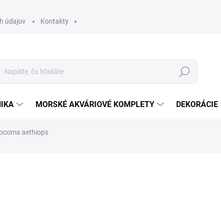
h údajov
Kontakty
Hľadať
IKA
MORSKÉ AKVÁRIOVÉ KOMPLETY
DEKORÁCIE
ocoma aethiops
otenia
ZNAČKA:
SP
19 €
15 €