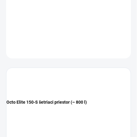
ventilačným otvorom s nastavovacím kolieskom pre presnosť
control, telo v tvare
fľaše na víno
, ktoré napomáha prirodzenej
stabilizácii a koncentrácii organickej bohatej peny pri jej stúpaní, a
profesionálne otvorená špirála pre lepší výkon.
DETAILNÉ INFORMÁCIE
OPÝTAŤ SA
STRÁŽIŤ
Octo Elite 150-S šetriaci priestor (~ 800 l)