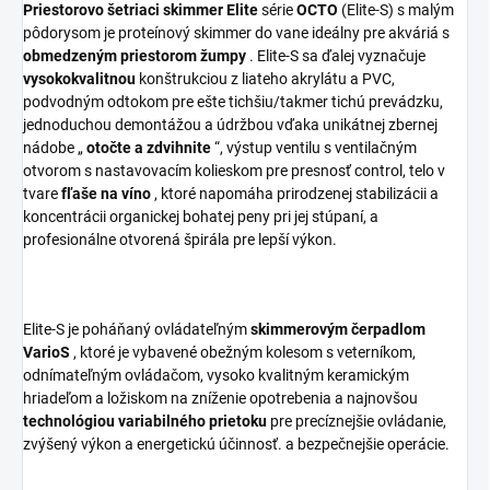
Priestorovo šetriaci skimmer Elite
série
OCTO
(Elite-S) s malým
pôdorysom je proteínový skimmer do vane ideálny pre akváriá s
obmedzeným priestorom žumpy
. Elite-S sa ďalej vyznačuje
vysokokvalitnou
konštrukciou z liateho akrylátu a PVC,
podvodným odtokom pre ešte tichšiu/takmer tichú prevádzku,
jednoduchou demontážou a údržbou vďaka unikátnej zbernej
nádobe „
otočte a zdvihnite
“, výstup ventilu s ventilačným
otvorom s nastavovacím kolieskom pre presnosť control, telo v
tvare
fľaše na víno
, ktoré napomáha prirodzenej stabilizácii a
koncentrácii organickej bohatej peny pri jej stúpaní, a
profesionálne otvorená špirála pre lepší výkon.
Elite-S je poháňaný ovládateľným
skimmerovým čerpadlom
VarioS
, ktoré je vybavené obežným kolesom s veterníkom,
odnímateľným ovládačom, vysoko kvalitným keramickým
hriadeľom a ložiskom na zníženie opotrebenia a najnovšou
technológiou variabilného prietoku
pre precíznejšie ovládanie,
zvýšený výkon a energetickú účinnosť. a bezpečnejšie operácie.