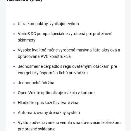
Ultra kompaktný, vynikajúci výkon
VarioS DC pumpa špeciálne vyrobená pre proteínové
skimmery
Vysoko kvalitná ručne vyrobená masívna liata akrylová a
opracovaná PVC konštrukcia
Jednosmerné čerpadlo s regulovateľnými otáčkami pre
energeticky úspornú a tichú prevádzku
Jednoduchá údržba
Open Volute optimalizuje reakciu v komore
Hladké korpus kužeľa v tvare vína
Automatizovaný drenážny systém
Výstup odvetrávaného ventilu s nastavovacím kolieskom
pre presné ovládanie