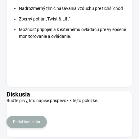
Nadrozmerný tlmič nasávania vzduchu pre tichší chod
Zberný pohár „Twist & Lift“.
Možnosť pripojenia k externému ovládaču pre vylepšené
monitorovanie a ovládanie.
Diskusia
Buďte prvý, kto napíše príspevok k tejto položke.
Pridať komentár