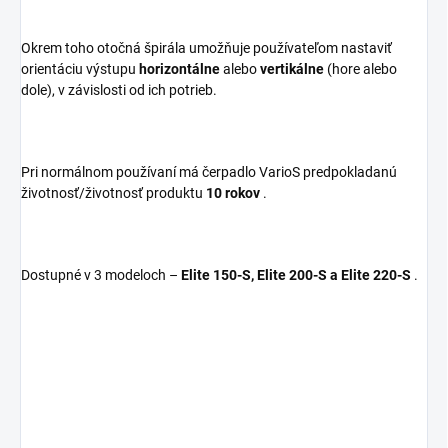
Okrem toho otočná špirála umožňuje používateľom nastaviť
orientáciu výstupu
horizontálne
alebo
vertikálne
(hore alebo
dole), v závislosti od ich potrieb.
Pri normálnom používaní má čerpadlo VarioS predpokladanú
životnosť/životnosť produktu
10 rokov
.
Dostupné v 3 modeloch –
Elite 150-S, Elite 200-S a Elite 220-S
.