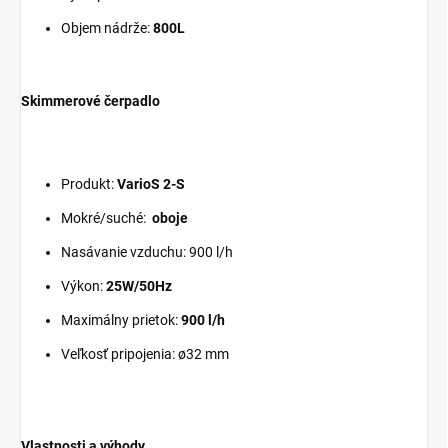
Objem nádrže:
800L
Skimmerové čerpadlo
Produkt:
VarioS 2-S
Mokré/suché:
oboje
Nasávanie vzduchu: 900 l/h
Výkon:
25W/50Hz
Maximálny prietok:
900 l/h
Veľkosť pripojenia: ø32 mm
Vlastnosti a výhody