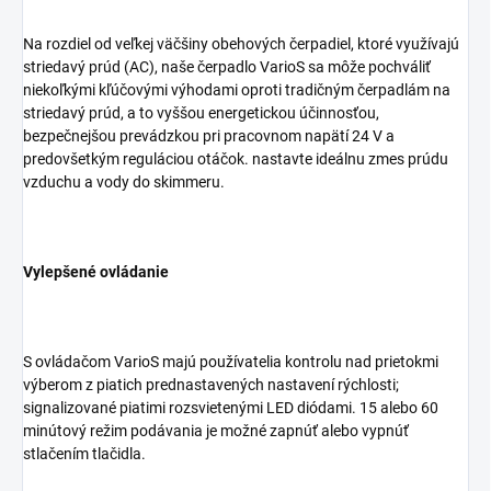
Na rozdiel od veľkej väčšiny obehových čerpadiel, ktoré využívajú
striedavý prúd (AC), naše čerpadlo VarioS sa môže pochváliť
niekoľkými kľúčovými výhodami oproti tradičným čerpadlám na
striedavý prúd, a to vyššou energetickou účinnosťou,
bezpečnejšou prevádzkou pri pracovnom napätí 24 V a
predovšetkým reguláciou otáčok. nastavte ideálnu zmes prúdu
vzduchu a vody do skimmeru.
Vylepšené ovládanie
S ovládačom VarioS majú používatelia kontrolu nad prietokmi
výberom z piatich prednastavených nastavení rýchlosti;
signalizované piatimi rozsvietenými LED diódami. 15 alebo 60
minútový režim podávania je možné zapnúť alebo vypnúť
stlačením tlačidla.