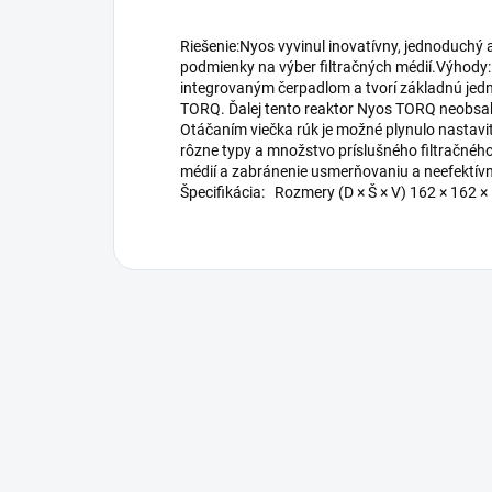
Riešenie:Nyos vyvinul inovatívny, jednoduchý 
podmienky na výber filtračných médií.Výhody:
integrovaným čerpadlom a tvorí základnú jedn
TORQ. Ďalej tento reaktor Nyos TORQ neobsahuj
Otáčaním viečka rúk je možné plynulo nastavi
rôzne typy a množstvo príslušného filtračnéh
médií a zabránenie usmerňovaniu a neefektí
Špecifikácia: Rozmery (D × Š × V) 162 × 162 