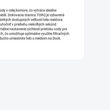
dy v celej komore, čo vytvára ideálne
 médií. Dokovacia stanica TORQ je vybavená
etkých dostupných veľkostí tela reaktora
utočniť v priebehu niekoľkých sekúnd.
málne nastavenie rýchlosti prietoku vody pre
h, čo umožňuje optimálne využitie filtračných
ducho umiestnite telo s médiom na Dock.