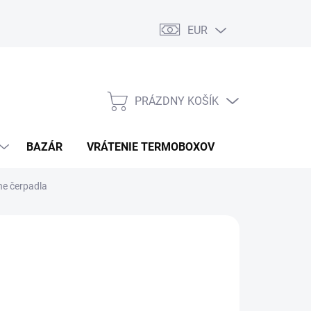
EUR
PRÁZDNY KOŠÍK
NÁKUPNÝ
KOŠÍK
BAZÁR
VRÁTENIE TERMOBOXOV
PODMIENKY 
ne čerpadla