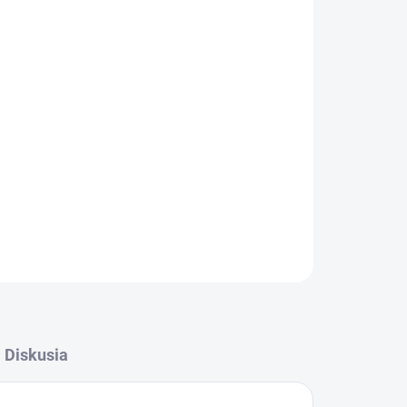
026
MOŽNOSTI DORUČENIA
Pridať do košíka
OPÝTAŤ SA
STRÁŽIŤ
Diskusia