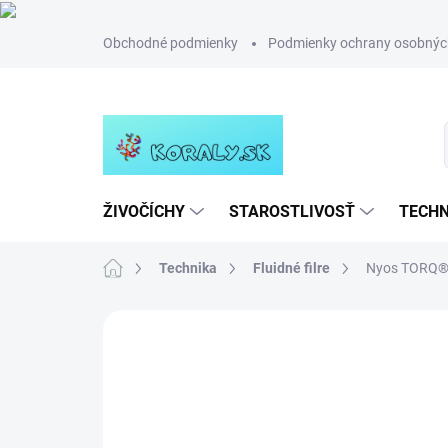
Prejsť
Obchodné podmienky
Podmienky ochrany osobnýc
na
obsah
ŽIVOČÍCHY
STAROSTLIVOSŤ
TECHN
Domov
Technika
Fluidné filre
Nyos TORQ® G
Neohodnotené
Podrobnosti hodn