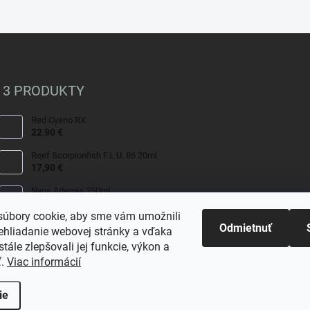
 3 PRODUKTY
Red Cyano RX
22,90 €
Reef Scorpionfish F.L.U. 86 20ml
17,90 €
Nyos Artemis 250ml
15,50 €
úbory cookie, aby sme vám umožnili
Odmietnuť
ehliadanie webovej stránky a vďaka
tále zlepšovali jej funkcie, výkon a
ť.
Viac informácií
ie