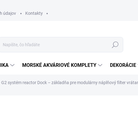
h údajov
Kontakty
Hľadať
IKA
MORSKÉ AKVÁRIOVÉ KOMPLETY
DEKORÁCIE
2 systém reactor Dock – základňa pre modulárny náplňový filter vráta
otenia
ZNAČKA:
NYOS
86 €
69,92 € bez DPH