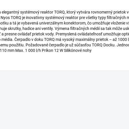
a elegantný systémový reaktor TORQ, ktorý vytvára rovnomerný prietok vo
 Nyos TORQ je inovatívny systémový reaktor pre všetky typy filtračných
otku a tá je vybavená univerzálnym konektorom, čo umožňuje vloženie vš
e skrutky, hadice ani ventily. Výmena filtračných médií sa tak môže usk
ť a presne ovládať prietok vody. Premyslená ovládateľnosť umožňuje opti
o média. Čerpadlo v doku TORQ má vysoký maximálny prietok – až 1000 l/
vnemu použitiu. Požadované čerpadlo je už súčasťou TORQ Docku. Jedno
× 110 mm Max. 1 000 l/h Príkon 12 W Silikónové nohy