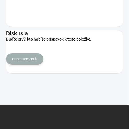
Diskusia
Buďte prvý, kto napíše príspevok k tejto položke.
Pridať komentár
Z
á
p
ä