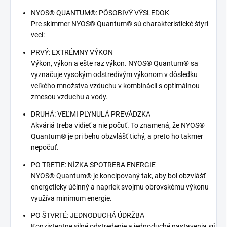
NYOS® QUANTUM®: PÔSOBIVÝ VÝSLEDOK
Pre skimmer NYOS® Quantum® sú charakteristické štyri
veci:
PRVÝ: EXTRÉMNY VÝKON
Výkon, výkon a ešte raz výkon. NYOS® Quantum® sa
vyznačuje vysokým odstredivým výkonom v dôsledku
veľkého množstva vzduchu v kombinácii s optimálnou
zmesou vzduchu a vody.
DRUHÁ: VEĽMI PLYNULÁ PREVÁDZKA
Akváriá treba vidieť a nie počuť. To znamená, že NYOS®
Quantum® je pri behu obzvlášť tichý, a preto ho takmer
nepočuť.
PO TRETIE: NÍZKA SPOTREBA ENERGIE
NYOS® Quantum® je koncipovaný tak, aby bol obzvlášť
energeticky účinný a napriek svojmu obrovskému výkonu
využíva minimum energie.
PO ŠTVRTÉ: JEDNODUCHÁ ÚDRŽBA
Konzistentne silné odstredenie a jednoduché nastavenia sú