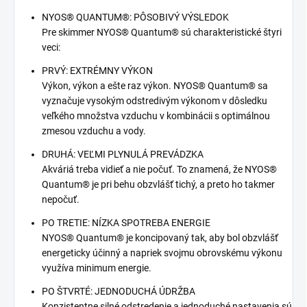
NYOS® QUANTUM®: PÔSOBIVÝ VÝSLEDOK
Pre skimmer NYOS® Quantum® sú charakteristické štyri
veci:
PRVÝ: EXTRÉMNY VÝKON
Výkon, výkon a ešte raz výkon. NYOS® Quantum® sa
vyznačuje vysokým odstredivým výkonom v dôsledku
veľkého množstva vzduchu v kombinácii s optimálnou
zmesou vzduchu a vody.
DRUHÁ: VEĽMI PLYNULÁ PREVÁDZKA
Akváriá treba vidieť a nie počuť. To znamená, že NYOS®
Quantum® je pri behu obzvlášť tichý, a preto ho takmer
nepočuť.
PO TRETIE: NÍZKA SPOTREBA ENERGIE
NYOS® Quantum® je koncipovaný tak, aby bol obzvlášť
energeticky účinný a napriek svojmu obrovskému výkonu
využíva minimum energie.
PO ŠTVRTÉ: JEDNODUCHÁ ÚDRŽBA
Konzistentne silné odstredenie a jednoduché nastavenia sú