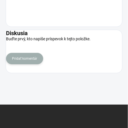
Diskusia
Buďte prvý, kto napíše príspevok k tejto položke.
Pridať komentár
Z
á
p
ä