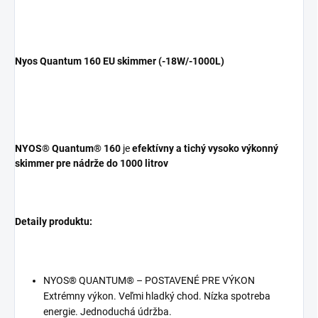
Nyos Quantum 160 EU skimmer (-18W/-1000L)
NYOS® Quantum® 160
je
efektívny a tichý vysoko výkonný
skimmer pre nádrže do 1000 litrov
Detaily produktu:
NYOS® QUANTUM® – POSTAVENÉ PRE VÝKON
Extrémny výkon. Veľmi hladký chod. Nízka spotreba
energie. Jednoduchá údržba.