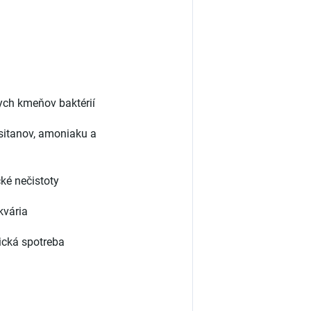
ch kmeňov baktérií
sitanov, amoniaku a
ké nečistoty
kvária
ická spotreba