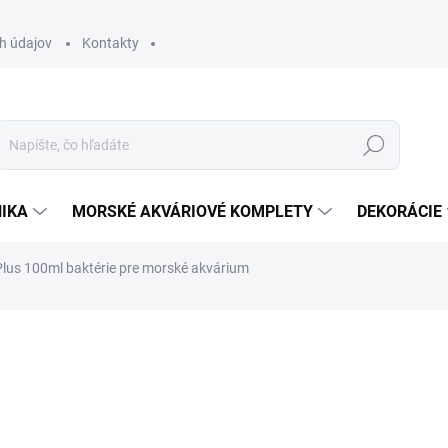
h údajov
Kontakty
Hľadať
IKA
MORSKÉ AKVÁRIOVÉ KOMPLETY
DEKORÁCIE
lus 100ml baktérie pre morské akvárium
otenia
ZNAČKA:
NYOS
9,90 €