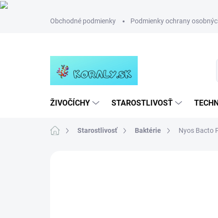
Prejsť
Obchodné podmienky
Podmienky ochrany osobnýc
na
obsah
ŽIVOČÍCHY
STAROSTLIVOSŤ
TECHN
Domov
Starostlivosť
Baktérie
Nyos Bacto P
Neohodnotené
Podrobnosti hodn
NOVINKA
TIP