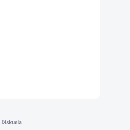
026
MOŽNOSTI DORUČENIA
Pridať do košíka
oncentrovaný bakteriálny prípravok obsahujúci
teriálnych kmeňov.
OPÝTAŤ SA
STRÁŽIŤ
Diskusia