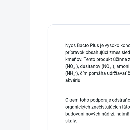
Nyos Bacto Plus je vysoko konc
prípravok obsahujúci zmes sied
kmeňov. Tento produkt účinne 
(NO₃⁻), dusitanov (NO₂⁻), amo
(NH₄⁺), čím pomáha udržiavať č
akváriu.
Okrem toho podporuje odstraňo
organických znečisťujúcich láto
budovaní nových nádrží, najmä 
skaly.