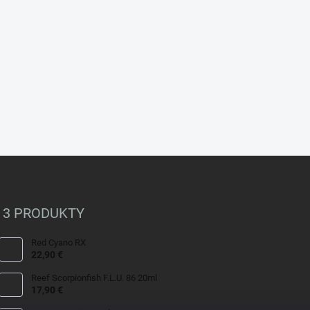
 3 PRODUKTY
Red Cyano RX
22,90 €
Reef Scorpionfish F.L.U. 86 20ml
17,90 €