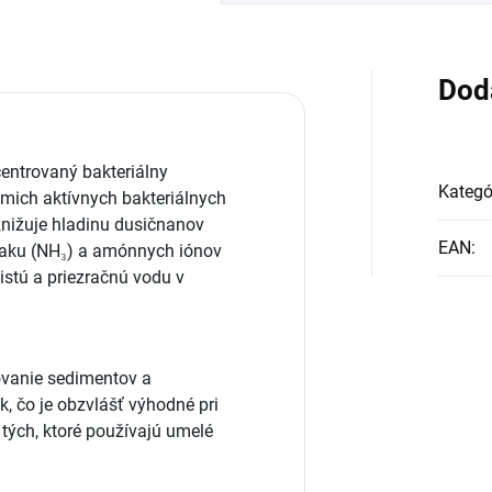
Dod
entrovaný bakteriálny
Kategó
mich aktívnych bakteriálnych
znižuje hladinu dusičnanov
EAN
:
niaku (NH₃) a amónnych iónov
istú a priezračnú vodu v
vanie sedimentov a
k, čo je obzvlášť výhodné pri
tých, ktoré používajú umelé