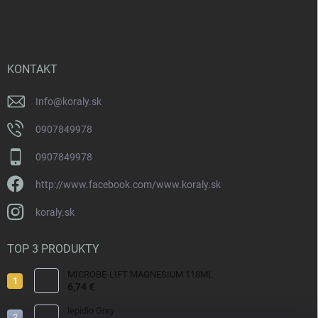
á
p
ä
t
i
KONTAKT
e
Info
@
koraly.sk
0907849978
0907849978
http://www.facebook.com/www.koraly.sk
koraly.sk
TOP 3 PRODUKTY
MICROBE-LIFT MAGNESIUM 118ML
6,74 €
lepidlo Grey