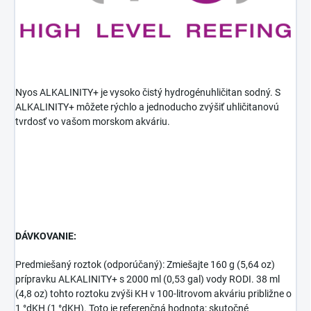
Nyos ALKALINITY+ je vysoko čistý hydrogénuhličitan sodný. S
ALKALINITY+ môžete rýchlo a jednoducho zvýšiť uhličitanovú
tvrdosť vo vašom morskom akváriu.
DÁVKOVANIE:
Predmiešaný roztok (odporúčaný): Zmiešajte 160 g (5,64 oz)
prípravku ALKALINITY+ s 2000 ml (0,53 gal) vody RODI. 38 ml
(4,8 oz) tohto roztoku zvýši KH v 100-litrovom akváriu približne o
1 °dKH (1 °dKH). Toto je referenčná hodnota; skutočné