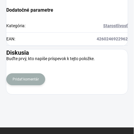
Dodatočné parametre
Kategória
:
Starostlivosť
EAN
:
4260246922962
Diskusia
Buďte prvý, kto napíše príspevok k tejto položke.
Pridať komentár
Z