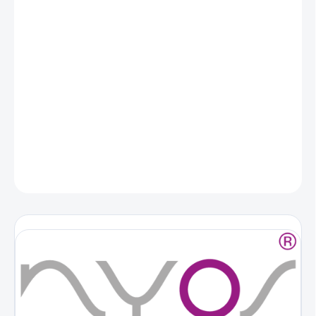
DORUČENIA
−
+
Pridať do košíka
Nyos ALKALINITY+ je vysoko čistý hydrogénuhličitan sodný. S
ALKALINITY+ môžete rýchlo a jednoducho zvýšiť uhličitanovú
tvrdosť vo vašom morskom akváriu.
DETAILNÉ INFORMÁCIE
OPÝTAŤ SA
STRÁŽIŤ