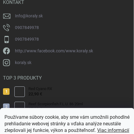
i
KONTAKT
e
Info
@
koraly.sk
0907849978
0907849978
http://www.facebook.com/www.koraly.sk
koraly.sk
TOP 3 PRODUKTY
Red Cyano RX
22,90 €
Reef Scorpionfish F.L.U. 86 20ml
17,90 €
Používame súbory cookie, aby sme vám umožnili pohodlné
Nyos Artemis 250ml
prehliadanie webovej stránky a vďaka analýze neustále
15,50 €
zlepšovali jej funkcie, výkon a použiteľnosť.
Viac informácií