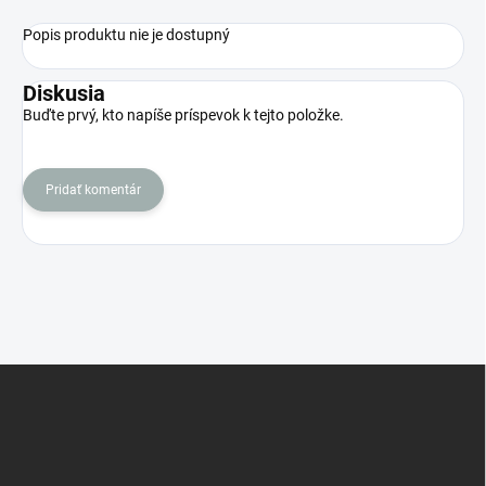
Popis produktu nie je dostupný
Diskusia
Buďte prvý, kto napíše príspevok k tejto položke.
Pridať komentár
Z
á
p
ä
t