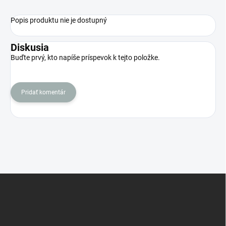
Popis produktu nie je dostupný
Diskusia
Buďte prvý, kto napíše príspevok k tejto položke.
Pridať komentár
Z
á
p
ä
t