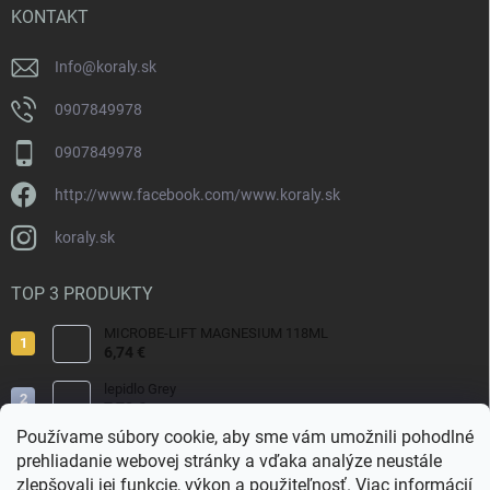
i
KONTAKT
e
Info
@
koraly.sk
0907849978
0907849978
http://www.facebook.com/www.koraly.sk
koraly.sk
TOP 3 PRODUKTY
MICROBE-LIFT MAGNESIUM 118ML
6,74 €
lepidlo Grey
7,70 €
Používame súbory cookie, aby sme vám umožnili pohodlné
Reef Salt 2kg Bag.
prehliadanie webovej stránky a vďaka analýze neustále
9,80 €
zlepšovali jej funkcie, výkon a použiteľnosť.
Viac informácií