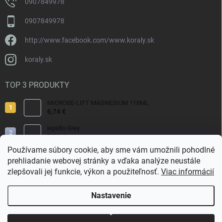
0907849978
0907849978
http://www.facebook.com/www.koraly.sk
koraly.sk
TOP 3 PRODUKTY
MICROBE-LIFT MAGNESIUM 118ML
6,74 €
lepidlo Grey
7,70 €
Používame súbory cookie, aby sme vám umožnili pohodlné
Reef Salt 2kg Bag.
prehliadanie webovej stránky a vďaka analýze neustále
9,80 €
zlepšovali jej funkcie, výkon a použiteľnosť.
Viac informácií
Nastavenie
Copyright 2026
Koraly.sk
. Všetky práva vyhradené.