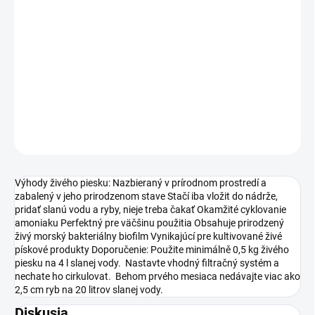
MOŽNOSTI
DORUČENIA
−
+
Pridať do košíka
DETAILNÉ INFORMÁCIE
OPÝTAŤ SA
STRÁŽIŤ
Výhody živého piesku: Nazbieraný v prírodnom prostredí a
zabalený v jeho prirodzenom stave Stačí iba vložit do nádrže,
pridať slanú vodu a ryby, nieje treba čakať Okamžité cyklovanie
amoniaku Perfektný pre väčšinu použitia Obsahuje prirodzený
živý morský bakteriálny biofilm Vynikajúcí pre kultivované živé
pískové produkty Doporučenie: Použite minimálně 0,5 kg živého
piesku na 4 l slanej vody. Nastavte vhodný filtračný systém a
nechate ho cirkulovat. Behom prvého mesiaca nedávajte viac ako
2,5 cm ryb na 20 litrov slanej vody.
Diskusia